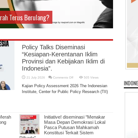
rah Terus Berulang?
Policy Talks Diseminasi
“Kesiapan-Kerentanan Iklim
Provinsi dan Kebijakan Iklim di
Indonesia”.
on
21 July 2026
Comments Off
505 Views
Policy
INDONE
Talks
Kajian Policy Assessment 2026 The Indonesian
Diseminasi
“Kesiapan-
Institute, Center for Public Policy Research (TII)
Kerentanan
Iklim
Provinsi
dan
Kebijakan
Iklim
di
Merah
Initiative! diseminasi “Menakar
Indonesia”.
ong
Masa Depan Demokrasi Lokal
Pasca Putusan Mahkamah
Konstitusi Terkait Sistem
n
Pilkada”
IF