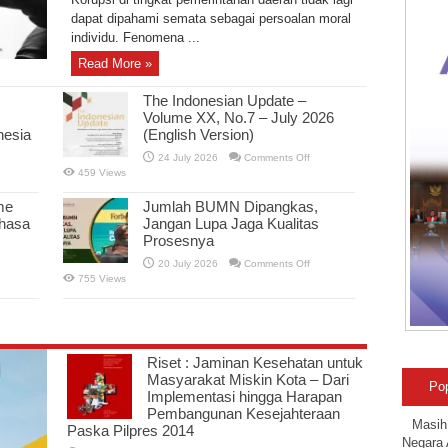
Kepala
Daerah
dapat dipahami semata sebagai persoalan moral
Terus
individu. Fenomena ...
Berulang?
Read More »
The Indonesian Update –
Volume XX, No.7 – July 2026
nesia
(English Version)
n
on
24 July 2026
Comments Off
atatan
The
459 Views
ari
Indonesian
nak
Update
026,
–
me
Jumlah BUMN Dipangkas,
enanti
Volume
ahasa
Jangan Lupa Jaga Kualitas
erwujudnya
XX,
erlindungan
No.7
Prosesnya
nak
–
i
July
n
on
20 July 2026
Comments Off
ndonesia
2026
pdate
Jumlah
(English
755 Views
ndonesia
BUMN
Version)
—
Dipangkas,
olume
Jangan
X,
Lupa
o.
Jaga
Kualitas
—
Prosesnya
Riset : Jaminan Kesehatan untuk
li
026
Masyarakat Miskin Kota – Dari
Bahasa
Po
Implementasi hingga Harapan
ndonesia)
Pembangunan Kesejahteraan
Masih
Paska Pilpres 2014
Negara 