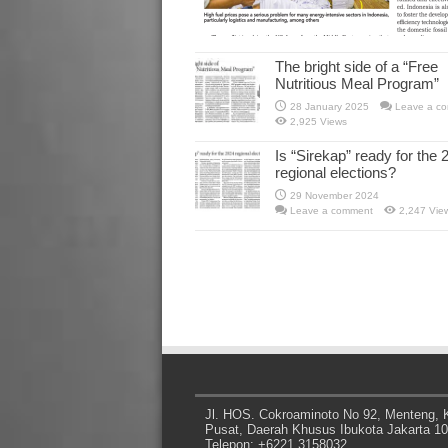
The bright side of a “Free
Nutritious Meal Program”
28 January 2025
Leave a c
2,925 Views
Is “Sirekap” ready for the 
regional elections?
29 November 2024
Leave a comment
2,247 Vie
Jl. HOS. Cokroaminoto No 92, Menteng, K
Pusat, Daerah Khusus Ibukota Jakarta 1
Telepon: +6221 3158032