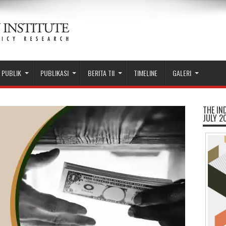
 PUBLIK
PUBLIKASI
BERITA TII
TIMELINE
GALERI
THE IN
JULY 2