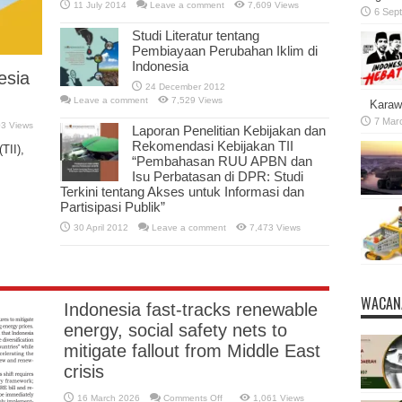
11 July 2014
Leave a comment
7,609 Views
6 Sep
Studi Literatur tentang
Pembiayaan Perubahan Iklim di
Indonesia
esia
24 December 2012
Leave a comment
7,529 Views
Karaw
7 Mar
03 Views
Laporan Penelitian Kebijakan dan
Rekomendasi Kebijakan TII
TII),
“Pembahasan RUU APBN dan
Isu Perbatasan di DPR: Studi
Terkini tentang Akses untuk Informasi dan
Partisipasi Publik”
30 April 2012
Leave a comment
7,473 Views
WACAN
Indonesia fast-tracks renewable
energy, social safety nets to
mitigate fallout from Middle East
crisis
on
16 March 2026
Comments Off
1,061 Views