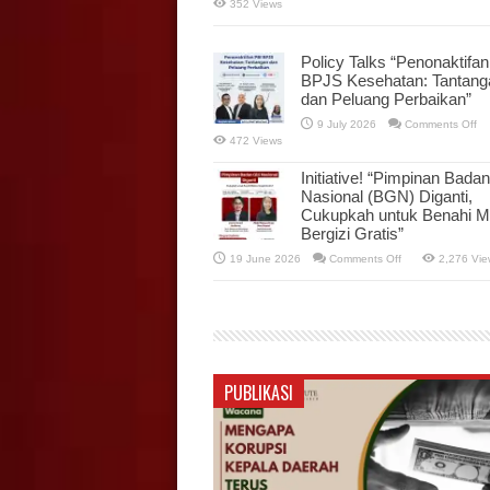
352 Views
1
–
K
D
Policy Talks “Penonaktifan
M
P
BPJS Kesehatan: Tantang
M
M
dan Peluang Perbaikan”
K
D
on
9 July 2026
Comments Off
Pol
472 Views
Ta
“P
PB
Initiative! “Pimpinan Badan
BP
Nasional (BGN) Diganti,
Ke
Ta
Cukupkah untuk Benahi 
da
Bergizi Gratis”
Pe
Pe
on
19 June 2026
Comments Off
2,276 Vie
Initiative!
“Pimpinan
Badan
Gizi
Nasional
(BGN)
Diganti,
Cukupkah
untuk
Benahi
PUBLIKASI
Makan
Bergizi
Gratis”