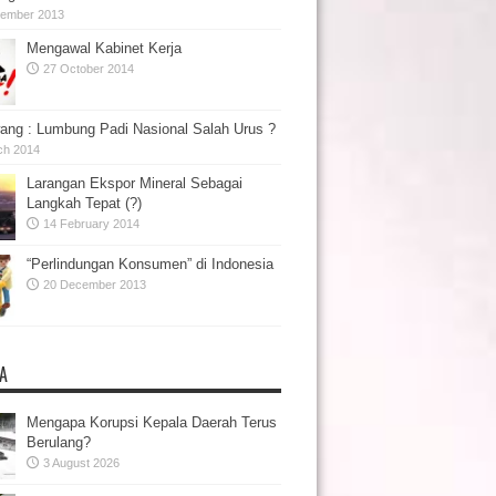
tember 2013
Mengawal Kabinet Kerja
27 October 2014
ang : Lumbung Padi Nasional Salah Urus ?
ch 2014
Larangan Ekspor Mineral Sebagai
Langkah Tepat (?)
14 February 2014
“Perlindungan Konsumen” di Indonesia
20 December 2013
A
Mengapa Korupsi Kepala Daerah Terus
Berulang?
3 August 2026