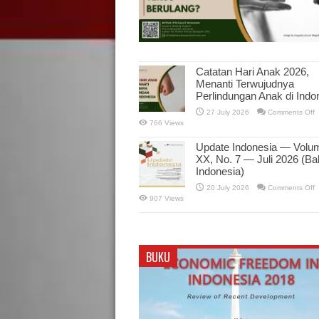
Catatan Hari Anak 2026,
Menanti Terwujudnya
Perlindungan Anak di Indo
o
27 July 2026
Comments Off
C
766 Views
H
A
2
Update Indonesia — Volu
M
XX, No. 7 — Juli 2026 (B
T
P
Indonesia)
A
d
o
20 July 2026
Comments Off
I
U
907 Views
I
V
X
N
7
BUKU
Ju
2
(
I