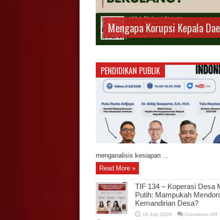
Mengapa Korupsi Kepala Dae
PENDIDIKAN PUBLIK
menganalisis kesiapan ...
Read More »
TIF 134 – Koperasi Desa 
Putih: Mampukah Mendor
Kemandirian Desa?
o
16 July 2026
Comments Off
T