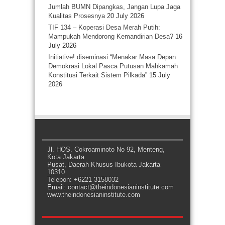
Jumlah BUMN Dipangkas, Jangan Lupa Jaga
Kualitas Prosesnya
20 July 2026
TIF 134 – Koperasi Desa Merah Putih:
Mampukah Mendorong Kemandirian Desa?
16
July 2026
Initiative! diseminasi “Menakar Masa Depan
Demokrasi Lokal Pasca Putusan Mahkamah
Konstitusi Terkait Sistem Pilkada”
15 July
2026
Jl. HOS. Cokroaminoto No 92, Menteng,
Kota Jakarta
Pusat, Daerah Khusus Ibukota Jakarta
10310
Telepon: +6221 3158032
Email: contact@theindonesianinstitute.com
www.theindonesianinstitute.com