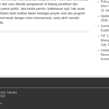
Polic
h dari satu dekade pengalaman di bidang penelitian dan
Iklim 
partai politik, tata kelola pemilu, kebebasan sipil, hak asasi
21 Ju
fianto telah terlibat dalam berbagai proyek riset dan program
Updat
termasuk dengan mitra internasional, serta aktif menulis
2026 
ia.
Jumla
Kuali
TIF 1
Mamp
July 
Initi
Demok
Konst
ota Jakarta
0310
om