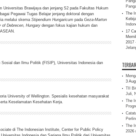
Panga
Pang
 Universitas Brawijaya dan jenjang S2 pada Fakultas Hukum
The I
sebagai Pegawai Tugas Belajar jenjang doktoral dengan
Kebij
ria melalui skema
Stipendium Hungaricum
pada
Geza-Marton
Indone
ty of Debrecen, Hungary
dengan fokus kajian hukum dan
an ASEAN.
17 Ca
Memil
2017 
Jelan
 Sosial dan Ilmu Politik (FISIP), Universitas Indonesia dan
TERBA
Menga
3 Aug
TII B
Juli,
ria University of Wellington. Spesialis kesehatan masyarakat
The I
 serta Keselamatan Kesehatan Kerja.
Progr
Catat
Perli
The I
iate di The Indonesian Institute, Center for Public Policy
2026 
 Universitas Indonesia dan Sarjana Ilmu Politik dari Universitas