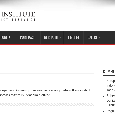
 PUBLIK
PUBLIKASI
BERITA TII
TIMELINE
GALERI
KOMEN
Korup
Indon
Jasa 
orgetown University
dan saat ini sedang melanjutkan studi di
rvard University,
Amerika Serikat.
Seber
Dunia 
Pentin
Regul