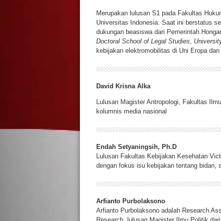
Merupakan lulusan S1 pada Fakultas Hukum
Universitas Indonesia. Saat ini berstatus 
dukungan beasiswa dari Pemerintah Honga
Doctoral School of Legal Studies
,
Universi
kebijakan elektromobilitas di Uni Eropa d
David Krisna Alka
Lulusan Magister Antropologi, Fakultas Ilmu
kolumnis media nasional
Endah Setyaningsih, Ph.D
Lulusan Fakultas Kebijakan Kesehatan Victo
dengan fokus isu kebijakan tentang bidan,
Arfianto Purbolaksono
Arfianto Purbolaksono adalah Research Assoc
Research, lulusan Magister Ilmu Politik dari