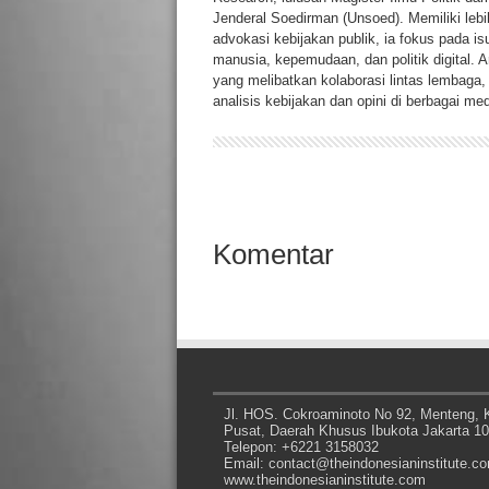
Jenderal Soedirman (Unsoed). Memiliki lebi
advokasi kebijakan publik, ia fokus pada isu 
manusia, kepemudaan, dan politik digital. Ar
yang melibatkan kolaborasi lintas lembaga, 
analisis kebijakan dan opini di berbagai med
Komentar
Jl. HOS. Cokroaminoto No 92, Menteng, K
Pusat, Daerah Khusus Ibukota Jakarta 1
Telepon: +6221 3158032
Email: contact@theindonesianinstitute.c
www.theindonesianinstitute.com