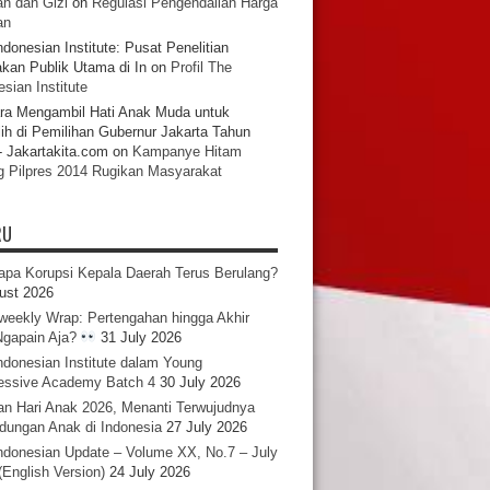
n dan Gizi
on
Regulasi Pengendalian Harga
an
ndonesian Institute: Pusat Penelitian
akan Publik Utama di In
on
Profil The
sian Institute
ra Mengambil Hati Anak Muda untuk
ih di Pemilihan Gubernur Jakarta Tahun
- Jakartakita.com
on
Kampanye Hitam
g Pilpres 2014 Rugikan Masyarakat
RU
pa Korupsi Kepala Daerah Terus Berulang?
ust 2026
iweekly Wrap: Pertengahan hingga Akhir
 Ngapain Aja?
31 July 2026
ndonesian Institute dalam Young
essive Academy Batch 4
30 July 2026
an Hari Anak 2026, Menanti Terwujudnya
ndungan Anak di Indonesia
27 July 2026
ndonesian Update – Volume XX, No.7 – July
(English Version)
24 July 2026