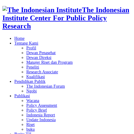
The Indonesian
Institute Center For Public Policy
Research
Home
Tentang Kami
Profil
Dewan Penasehat
Dewan Direksi
Manajer Riset dan Program
Peneliti
Research Associate
Kualifikasi
Pendidikan Publik
The Indonesian Forum
Ngobi
Publikasi
Wacana
Policy Assessment
Policy Brief
Indonesia Report
Update Indonesia
Riset
buku