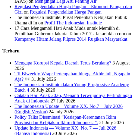
IAAS)
on
Mengingat Lagi Arti Penting Air
Regulasi Pengendalian Harga Pangan – Ekonomi Pangan dan
Gizi
on
Regulasi Pengendalian Harga Pangan
The Indonesian Institute: Pusat Penelitian Kebijakan Publik
Utama di In
on
Profil The Indonesian Institute
17 Cara Mengambil Hati Anak Muda untuk Memilih di
Pemilihan Gubernur Jakarta Tahun 2017 - Jakartakita.com
on
Kampanye Hitam Jelang Pilpres 2014 Rugikan Masyarakat
Terbaru
Mengapa Korupsi Kepala Daerah Terus Berulang?
3 August
2026
TII Biweekly Wrap: Pertengahan hingga Akhir Juli, Ngapain
Aja?
31 July 2026
The Indonesian Institute dalam Young Progressive Academy
Batch 4
30 July 2026
Catatan Hari Anak 2026, Menanti Terwujudnya Perlindungan
Anak di Indonesia
27 July 2026
The Indonesian Update – Volume XX, No.7 – July 2026
(English Version)
24 July 2026
Policy Talks Diseminasi “Kesiapan-Kerentanan Iklim
Provinsi dan Kebijakan Iklim di Indonesia”.
21 July 2026
Update Indonesia — Volume XX, No. 7 — Juli 2026
(Bahasa Indonesia)
20 July 2026