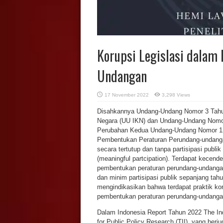
Korupsi Legislasi dalam
Undangan
17 November 2022
3,298 Views
Disahkannya Undang-Undang Nomor 3 Tahun
Negara (UU IKN) dan Undang-Undang Nomo
Perubahan Kedua Undang-Undang Nomor 12
Pembentukan Peraturan Perundang-undanga
secara tertutup dan tanpa partisipasi publ
(meaningful partcipation). Terdapat kecend
pembentukan peraturan perundang-undangan
dan minim partisipasi publik sepanjang tah
mengindikasikan bahwa terdapat praktik kor
pembentukan peraturan perundang-undangan
Dalam Indonesia Report Tahun 2022 The Ind
for Public Policy Research (TII), yang berju