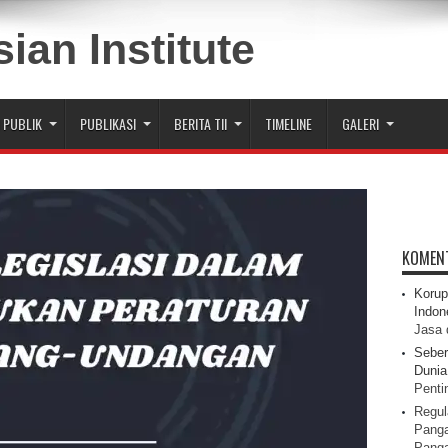
 PUBLIK
PUBLIKASI
BERITA TII
TIMELINE
GALERI
KOMEN
Korup
Indon
Jasa 
Seber
Dunia 
Pentin
Regul
Panga
Pang