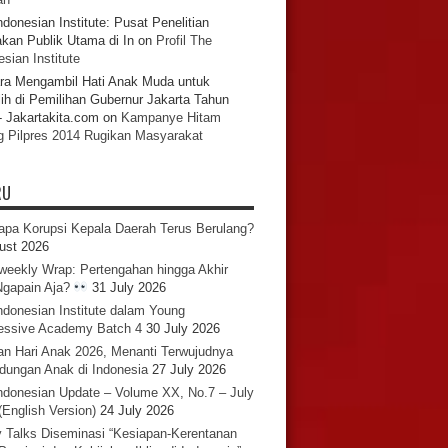
ndonesian Institute: Pusat Penelitian
akan Publik Utama di In
on
Profil The
sian Institute
ra Mengambil Hati Anak Muda untuk
ih di Pemilihan Gubernur Jakarta Tahun
- Jakartakita.com
on
Kampanye Hitam
g Pilpres 2014 Rugikan Masyarakat
RU
pa Korupsi Kepala Daerah Terus Berulang?
ust 2026
iweekly Wrap: Pertengahan hingga Akhir
 Ngapain Aja?
31 July 2026
ndonesian Institute dalam Young
essive Academy Batch 4
30 July 2026
an Hari Anak 2026, Menanti Terwujudnya
ndungan Anak di Indonesia
27 July 2026
ndonesian Update – Volume XX, No.7 – July
(English Version)
24 July 2026
y Talks Diseminasi “Kesiapan-Kerentanan