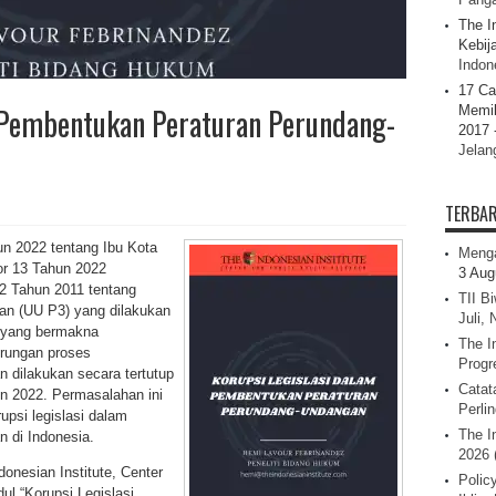
The I
Kebij
Indone
17 Ca
 Pembentukan Peraturan Perundang-
Memil
2017 
Jelan
TERBA
 2022 tentang Ibu Kota
Menga
r 13 Tahun 2022
3 Aug
 Tahun 2011 tentang
TII B
n (UU P3) yang dilakukan
Juli,
ik yang bermakna
The I
erungan proses
Progr
 dilakukan secara tertutup
Catat
un 2022. Permasalahan ini
Perli
upsi legislasi dalam
The I
 di Indonesia.
2026 
onesian Institute, Center
Polic
dul “Korupsi Legislasi