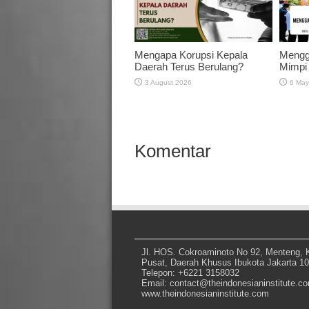
Mengapa Korupsi Kepala
Mengg
Daerah Terus Berulang?
Mimpi
3 August 2026
6 May
Komentar
Jl. HOS. Cokroaminoto No 92, Menteng, K
Pusat, Daerah Khusus Ibukota Jakarta 1
Telepon: +6221 3158032
Email: contact@theindonesianinstitute.c
www.theindonesianinstitute.com