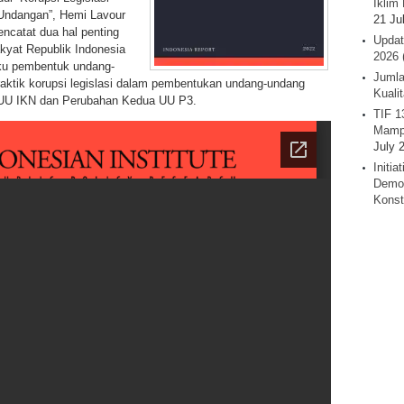
Iklim 
Undangan”, Hemi Lavour
21 Ju
ncatat dua hal penting
Updat
kyat Republik Indonesia
2026 
ku pembentuk undang-
Jumla
aktik korupsi legislasi dalam pembentukan undang-undang
Kuali
UU IKN dan Perubahan Kedua UU P3.
TIF 1
Mamp
July 
Initi
Demok
Konst