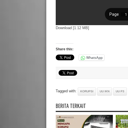
Download [1.12 MB]
Share this:
WhatsApp
Tagged with:
KORUPSI
UU IKN
UU P3
BERITA TERKAIT