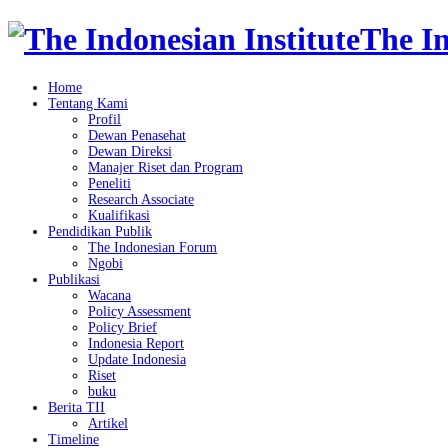
The In
Home
Tentang Kami
Profil
Dewan Penasehat
Dewan Direksi
Manajer Riset dan Program
Peneliti
Research Associate
Kualifikasi
Pendidikan Publik
The Indonesian Forum
Ngobi
Publikasi
Wacana
Policy Assessment
Policy Brief
Indonesia Report
Update Indonesia
Riset
buku
Berita TII
Artikel
Timeline