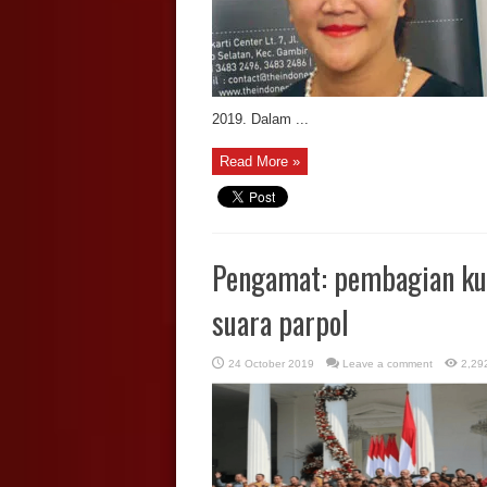
2019. Dalam ...
Read More »
Pengamat: pembagian kur
suara parpol
24 October 2019
Leave a comment
2,29