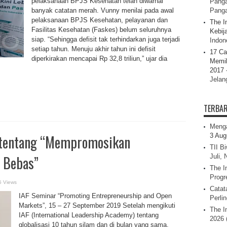
pelaksanaan BPJS Kesehatan telah diwarnai
Panga
banyak catatan merah. Vunny menilai pada awal
Pang
pelaksanaan BPJS Kesehatan, pelayanan dan
The I
Fasilitas Kesehatan (Faskes) belum seluruhnya
Kebij
siap. “Sehingga defisit tak terhindarkan juga terjadi
Indone
setiap tahun. Menuju akhir tahun ini defisit
17 Ca
diperkirakan mencapai Rp 32,8 triliun,” ujar dia
Memil
2017 
Jelan
TERBA
Menga
u tentang “Mempromosikan
3 Aug
TII B
 Bebas”
Juli,
The I
Progr
5 Views
Catat
IAF Seminar “Promoting Entrepreneurship and Open
Perli
Markets”, 15 – 27 September 2019 Setelah mengikuti
The I
IAF (International Leadership Academy) tentang
2026 
globalisasi 10 tahun silam dan di bulan yang sama,