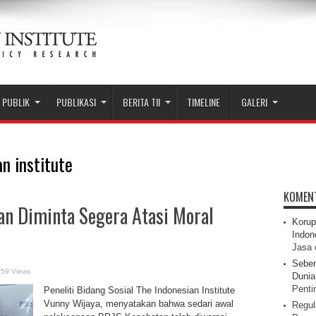
 PUBLIK
PUBLIKASI
BERITA TII
TIMELINE
GALERI
n institute
KOMEN
an Diminta Segera Atasi Moral
Korup
Indon
Jasa 
Seber
259 Views
Dunia 
Pentin
Peneliti Bidang Sosial The Indonesian Institute
Vunny Wijaya, menyatakan bahwa sedari awal
Regul