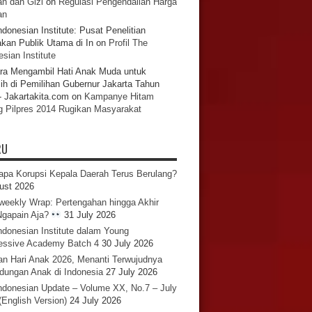
n dan Gizi
on
Regulasi Pengendalian Harga
an
ndonesian Institute: Pusat Penelitian
akan Publik Utama di In
on
Profil The
sian Institute
ra Mengambil Hati Anak Muda untuk
ih di Pemilihan Gubernur Jakarta Tahun
- Jakartakita.com
on
Kampanye Hitam
g Pilpres 2014 Rugikan Masyarakat
RU
pa Korupsi Kepala Daerah Terus Berulang?
ust 2026
iweekly Wrap: Pertengahan hingga Akhir
 Ngapain Aja?
31 July 2026
ndonesian Institute dalam Young
essive Academy Batch 4
30 July 2026
an Hari Anak 2026, Menanti Terwujudnya
ndungan Anak di Indonesia
27 July 2026
ndonesian Update – Volume XX, No.7 – July
(English Version)
24 July 2026