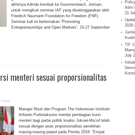
Polic
akhirnya Adinda kembali ke Gummersbach, Jerman,
Iklim 
untuk mengikuti seminar IAF yang diselenggarakan oleh
21 Ju
Friedrich Naumann Foundation for Freedom (FNF).
Updat
Seminar kali ini bertemakan “Promoting
2026 
Entrepreneurships and Open Markets”, 15-27 September
Jumla
Kuali
TIF 1
Mamp
July 
Initi
Demok
si menteri sesuai proporsionalitas
Konst
2 Views
Manajer Riset dan Program The Indonesian Institute
Arfianto Purbolaksono menilai pembagian kursi
menteri bagi partai politik koalisi Jokowi-Ma’ruf telah
sesuai dengan asas proporsionalitas perolehan
masing-masing parpol pada Pemilu 2019. “Empat