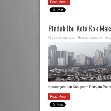
Read More »
Pindah Ibu Kota Kok Mak
12 September 2019
Leave a comment
2,
Kartanegara dan Kabupaten Penajam Paser Ut
Read More »