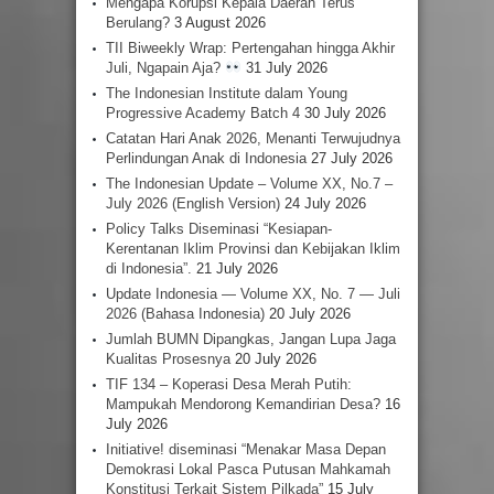
Mengapa Korupsi Kepala Daerah Terus
Berulang?
3 August 2026
TII Biweekly Wrap: Pertengahan hingga Akhir
Juli, Ngapain Aja?
31 July 2026
The Indonesian Institute dalam Young
Progressive Academy Batch 4
30 July 2026
Catatan Hari Anak 2026, Menanti Terwujudnya
Perlindungan Anak di Indonesia
27 July 2026
The Indonesian Update – Volume XX, No.7 –
July 2026 (English Version)
24 July 2026
Policy Talks Diseminasi “Kesiapan-
Kerentanan Iklim Provinsi dan Kebijakan Iklim
di Indonesia”.
21 July 2026
Update Indonesia — Volume XX, No. 7 — Juli
2026 (Bahasa Indonesia)
20 July 2026
Jumlah BUMN Dipangkas, Jangan Lupa Jaga
Kualitas Prosesnya
20 July 2026
TIF 134 – Koperasi Desa Merah Putih:
Mampukah Mendorong Kemandirian Desa?
16
July 2026
Initiative! diseminasi “Menakar Masa Depan
Demokrasi Lokal Pasca Putusan Mahkamah
Konstitusi Terkait Sistem Pilkada”
15 July