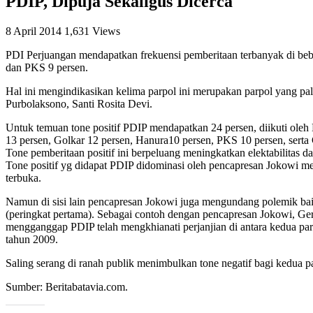
PDIP, Dipuja Sekaligus Dicerca
8 April 2014
1,631 Views
PDI Perjuangan mendapatkan frekuensi pemberitaan terbanyak di bebe
dan PKS 9 persen.
Hal ini mengindikasikan kelima parpol ini merupakan parpol yang pali
Purbolaksono, Santi Rosita Devi.
Untuk temuan tone positif PDIP mendapatkan 24 persen, diikuti ole
13 persen, Golkar 12 persen, Hanura10 persen, PKS 10 persen, serta 
Tone pemberitaan positif ini berpeluang meningkatkan elektabilitas dar
Tone positif yg didapat PDIP didominasi oleh pencapresan Jokowi 
terbuka.
Namun di sisi lain pencapresan Jokowi juga mengundang polemik baik d
(peringkat pertama). Sebagai contoh dengan pencapresan Jokowi, Ge
mengganggap PDIP telah mengkhianati perjanjian di antara kedua parp
tahun 2009.
Saling serang di ranah publik menimbulkan tone negatif bagi kedua pa
Sumber: Beritabatavia.com.