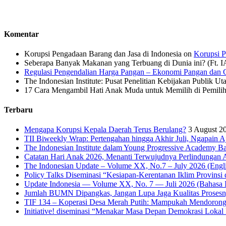
Komentar
Korupsi Pengadaan Barang dan Jasa di Indonesia
on
Korupsi P
Seberapa Banyak Makanan yang Terbuang di Dunia ini? (Ft. 
Regulasi Pengendalian Harga Pangan – Ekonomi Pangan dan G
The Indonesian Institute: Pusat Penelitian Kebijakan Publik Ut
17 Cara Mengambil Hati Anak Muda untuk Memilih di Pemiliha
Terbaru
Mengapa Korupsi Kepala Daerah Terus Berulang?
3 August 2
TII Biweekly Wrap: Pertengahan hingga Akhir Juli, Ngapain A
The Indonesian Institute dalam Young Progressive Academy Ba
Catatan Hari Anak 2026, Menanti Terwujudnya Perlindungan A
The Indonesian Update – Volume XX, No.7 – July 2026 (Engli
Policy Talks Diseminasi “Kesiapan-Kerentanan Iklim Provinsi 
Update Indonesia — Volume XX, No. 7 — Juli 2026 (Bahasa I
Jumlah BUMN Dipangkas, Jangan Lupa Jaga Kualitas Proses
TIF 134 – Koperasi Desa Merah Putih: Mampukah Mendorong
Initiative! diseminasi “Menakar Masa Depan Demokrasi Lokal 