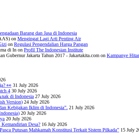
engadaan Barang dan Jasa di Indonesia
IAAS)
on
Mengingat Lagi Arti Penting Air
izi
on
Regulasi Pengendalian Harga Pangan
ama di In
on
Profil The Indonesian Institute
n Gubernur Jakarta Tahun 2017 - Jakartakita.com
on
Kampanye Hitam
026
ja? 👀
31 July 2026
tch 4
30 July 2026
nak di Indonesia
27 July 2026
sh Version)
24 July 2026
dan Kebijakan Iklim di Indonesia”.
21 July 2026
ndonesia)
20 July 2026
nya
20 July 2026
 Kemandirian Desa?
16 July 2026
Pasca Putusan Mahkamah Konstitusi Terkait Sistem Pilkada”
15 July 