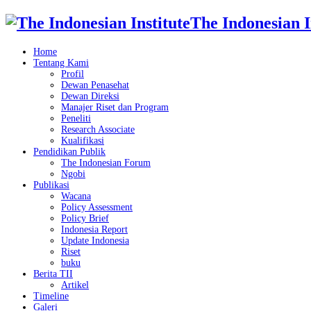
The Indonesian I
Home
Tentang Kami
Profil
Dewan Penasehat
Dewan Direksi
Manajer Riset dan Program
Peneliti
Research Associate
Kualifikasi
Pendidikan Publik
The Indonesian Forum
Ngobi
Publikasi
Wacana
Policy Assessment
Policy Brief
Indonesia Report
Update Indonesia
Riset
buku
Berita TII
Artikel
Timeline
Galeri