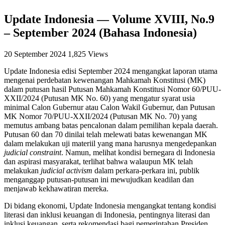
Update Indonesia — Volume XVIII, No.9
– September 2024 (Bahasa Indonesia)
20 September 2024
1,825 Views
Update Indonesia edisi September 2024
mengangkat
laporan utama
mengenai perdebatan kewenangan Mahkamah Konstitusi (MK)
dalam putusan hasil Putusan Mahkamah Konstitusi Nomor 60/PUU-
XXII/2024 (Putusan MK No. 60) yang mengatur syarat usia
minimal Calon Gubernur atau Calon Wakil Gubernur, dan Putusan
MK Nomor 70/PUU-XXII/2024 (Putusan MK No. 70) yang
memutus ambang batas pencalonan dalam pemilihan kepala daerah.
Putusan 60 dan 70 dinilai telah melewati batas kewenangan MK
dalam melakukan uji materiil yang mana harusnya mengedepankan
judicial constraint
. Namun, melihat kondisi bernegara di Indonesia
dan aspirasi masyarakat, terlihat bahwa walaupun MK telah
melakukan
judicial activism
dalam perkara-perkara ini, publik
menganggap putusan-putusan ini mewujudkan keadilan dan
menjawab kekhawatiran mereka.
Di
bidang
ekonomi
, Update Indonesia mengangkat tentang
kondisi
literasi dan inklusi keuangan di Indonesia, pentingnya literasi dan
inklusi keuangan, serta rekomendasi bagi pemerintahan Presiden