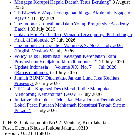
Mengapa Korupsi Kepala Daerah Terus Berulang?
3 August
2026
TII Biweekly Wrap: Pertengahan hingga Akhir Juli, Ngapain
Aja? 👀
31 July 2026
The Indonesian Institute dalam Young Progressive Academy
Batch 4
30 July 2026
Catatan Hari Anak 2026, Menanti Terwujudnya Perlindungan
Anak di Indonesia
27 July 2026
The Indonesian Update – Volume XX, No.7 – July 2026
(English Version)
24 July 2026
Policy Talks Diseminasi “Kesiapan-Kerentanan Iklim
Provinsi dan Kebijakan Iklim di Indonesia”.
21 July 2026
Update Indonesia — Volume XX, No. 7 — Juli 2026
(Bahasa Indonesia)
20 July 2026
Jumlah BUMN Dipangkas, Jangan Lupa Jaga Kualitas
Prosesnya
20 July 2026
TIF 134 – Koperasi Desa Merah Putih: Mampukah
Mendorong Kemandirian Desa?
16 July 2026
Initiative! diseminasi “Menakar Masa Depan Demokrasi
Lokal Pasca Putusan Mahkamah Konstitusi Terkait Sistem
Pilkada”
15 July 2026
Jl. HOS. Cokroaminoto No 92, Menteng, Kota Jakarta
Pusat, Daerah Khusus Ibukota Jakarta 10310
Telepon: +6221 3158032