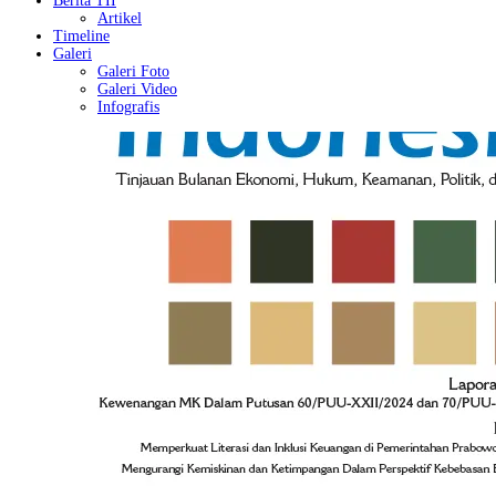
Berita TII
Artikel
Timeline
Galeri
Galeri Foto
Galeri Video
Infografis