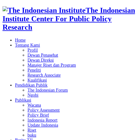
The Indonesian
Institute Center For Public Policy
Research
Home
Tentang Kami
Profil
Dewan Penasehat
Dewan Direksi
Manajer Riset dan Program
Peneliti
Research Associate
Kualifikasi
Pendidikan Publik
The Indonesian Forum
Ngobi
Publikasi
Wacana
Policy Assessment
Policy Brief
Indonesia Report
Update Indonesia
Riset
buku