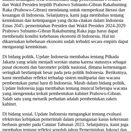
dan Wakil Presiden terpilih Prabowo Subianto-Gibran Rakabuming
Raka (Prabowo-Gibran) mendatang untuk memperkuat literasi dan
keuangan di Indonesia. Selanjutnya, kami juga membahas tentang
kemiskinan dan ketimpangan yang dicita-citakan dalam Indonesia
Emas 2045, pemerintahan Presiden dan Wakil Presiden 2024-2029
Prabowo Subianto-Gibran Rakabuming Raka juga harus dapat
membenahi kondisi kebebasan ekonomi di Indonesia. Hal ini
dikarenakan kebebasan ekonomi sudah terbukti secara empiris dapat
mengurangi kemiskinan.
Di
bidang
politik
, Update Indonesia
membahas
tentang Pilkada
Jakarta
yang
selalu menjadi sorotan utama karena statusnya sebagai
pusat ekonomi dan barometer politik nasional, dimana kemenangan
seringkali berdampak besar pada peta politik Indonesia
. Berikutnya,
kami membahas refleksi terhadap sistem multipartai dan wacana
pembentukan partai baru di Indonesia. Masih dalam bidang politik,
Update Indonesia juga membahas tentang muncul beberapa wacana
yang mengemuka terkait pembentukan kabinet Prabowo-Gibran.
Salah satu yang menarik perhatian adalah pembentukan zaken
kabinet.
Di
bidang
sosial
, Update Indonesia mengangkat tentang
evaluasi
efektivitas kebijakan pemerintah dalam penanganan kasus kekerasan
berbasis gender pada Catatan Tahunan 2023. Selanjutnya, kami juga
membahas tentang refleksi sepuluh tahun Pemerintahan Jokowi dan