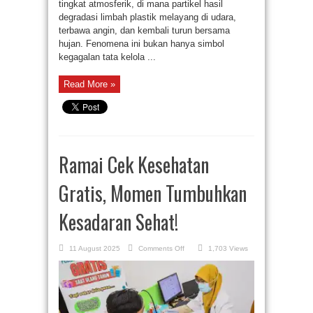
tingkat atmosferik, di mana partikel hasil
degradasi limbah plastik melayang di udara,
terbawa angin, dan kembali turun bersama
hujan. Fenomena ini bukan hanya simbol
kegagalan tata kelola ...
Read More »
Ramai Cek Kesehatan
Gratis, Momen Tumbuhkan
Kesadaran Sehat!
on
11 August 2025
Comments Off
1,703 Views
Ramai
Cek
Kesehatan
Gratis,
Momen
Tumbuhkan
Kesadaran
Sehat!