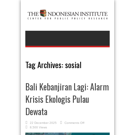
Tag Archives:
sosial
Bali Kebanjiran Lagi: Alarm
Krisis Ekologis Pulau
Dewata
on
22 December 2025
Comments Off
Bali
8,500 Views
Kebanjiran
Lagi: