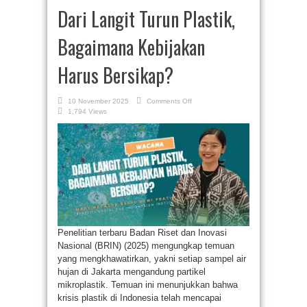
Dari Langit Turun Plastik,
Bagaimana Kebijakan
Harus Bersikap?
on
10 November 2025
Comments Off
Dari
1,794 Views
Langit
Turun
Plastik,
Bagaimana
Kebijakan
Harus
Bersikap?
Penelitian terbaru Badan Riset dan Inovasi
Nasional (BRIN) (2025) mengungkap temuan
yang mengkhawatirkan, yakni setiap sampel air
hujan di Jakarta mengandung partikel
mikroplastik. Temuan ini menunjukkan bahwa
krisis plastik di Indonesia telah mencapai