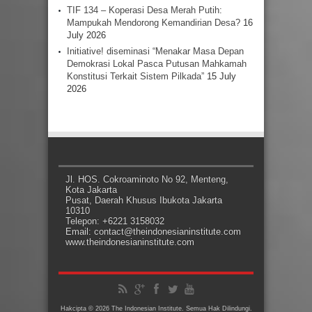
TIF 134 – Koperasi Desa Merah Putih:
Mampukah Mendorong Kemandirian Desa?
16
July 2026
Initiative! diseminasi “Menakar Masa Depan
Demokrasi Lokal Pasca Putusan Mahkamah
Konstitusi Terkait Sistem Pilkada”
15 July
2026
Jl. HOS. Cokroaminoto No 92, Menteng,
Kota Jakarta
Pusat, Daerah Khusus Ibukota Jakarta
10310
Telepon: +6221 3158032
Email: contact@theindonesianinstitute.com
www.theindonesianinstitute.com
Hakcipta © 2026 The Indonesian Institute. Semua Hak Dilindungi.