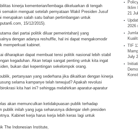
Polic
bilitas kinerja kementerian/lembaga dikeluarkan di tengah
Iklim 
ini semakin menguat setelah pernyataan Wakil Presiden Jusuf
21 Ju
ni merupakan salah satu bahan pertimbangan untuk
Updat
liputan6.com, 15/12/2015).
2026 
Jumla
tama dari partai politik diluar pemerintahan) yang
Kuali
salnya dengan adanya reshuffle, hal ini dapat mengakomodir
uk memperkuat kabinet.
TIF 1
Mamp
 diharapkan dapat membuat tensi politik nasional lebih stabil
July 
gan kegaduhan. Akan tetapi sangat penting untuk kita ingat
Initi
siden, bukan dari kepentingan sekelompok orang.
Demok
Konst
ublik, pertanyaan yang sederhana jika dikaitkan dengan kinerja
diusung selama kampanye telah terwujud? Apakah revolusi
birokrasi kita hari ini? sehingga melahirkan aparatur-aparatur
jelas akan memunculkan ketidakpuasan publik terhadap
publik inilah yang juga seharusnya didengar oleh presiden
ya. Kabinet kerja harus kerja lebih keras lagi untuk
ik The Indonesian Institute,