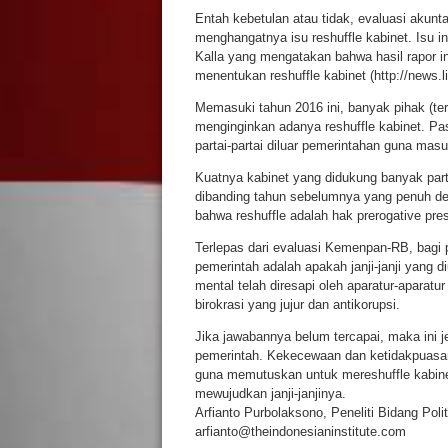
Entah kebetulan atau tidak, evaluasi akunta
menghangatnya isu reshuffle kabinet. Isu 
Kalla yang mengatakan bahwa hasil rapor i
menentukan reshuffle kabinet (http://news.
Memasuki tahun 2016 ini, banyak pihak (teru
menginginkan adanya reshuffle kabinet. Pa
partai-partai diluar pemerintahan guna mas
Kuatnya kabinet yang didukung banyak partai
dibanding tahun sebelumnya yang penuh den
bahwa reshuffle adalah hak prerogative pre
Terlepas dari evaluasi Kemenpan-RB, bagi p
pemerintah adalah apakah janji-janji yang 
mental telah diresapi oleh aparatur-aparatur 
birokrasi yang jujur dan antikorupsi.
Jika jawabannya belum tercapai, maka ini 
pemerintah. Kekecewaan dan ketidakpuasan 
guna memutuskan untuk mereshuffle kabinetn
mewujudkan janji-janjinya.
Arfianto Purbolaksono, Peneliti Bidang Polit
arfianto@theindonesianinstitute.com