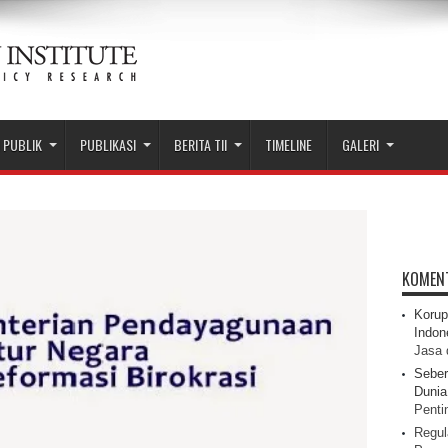
 PUBLIK
PUBLIKASI
BERITA TII
TIMELINE
GALERI
KOMEN
Korup
Indon
Jasa 
Seber
Dunia 
Pentin
Regul