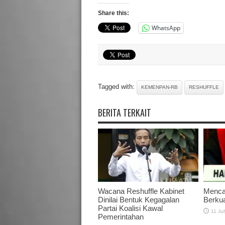
Share this:
WhatsApp
Tagged with:
KEMENPAN-RB
RESHUFFLE
BERITA TERKAIT
Wacana Reshuffle Kabinet
Menca
Dinilai Bentuk Kegagalan
Berkua
Partai Koalisi Kawal
11 Ju
Pemerintahan