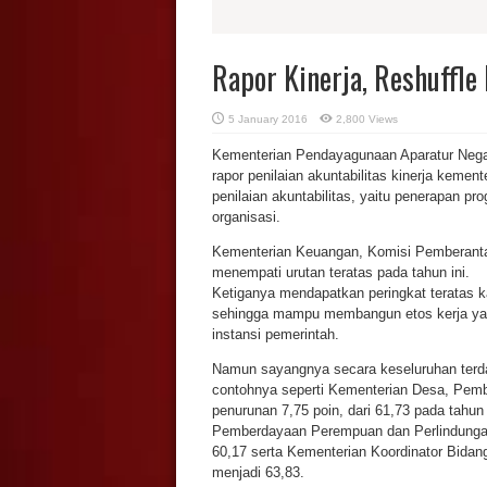
Rapor Kinerja, Reshuffle
5 January 2016
2,800 Views
Kementerian Pendayagunaan Aparatur Neg
rapor penilaian akuntabilitas kinerja keme
penilaian akuntabilitas, yaitu penerapan pr
organisasi.
Kementerian Keuangan, Komisi Pemberanta
menempati urutan teratas pada tahun ini.
Ketiganya mendapatkan peringkat teratas k
sehingga mampu membangun etos kerja yang 
instansi pemerintah.
Namun sayangnya secara keseluruhan terda
contohnya seperti Kementerian Desa, Pemb
penurunan 7,75 poin, dari 61,73 pada tahun
Pemberdayaan Perempuan dan Perlindungan 
60,17 serta Kementerian Koordinator Bidan
menjadi 63,83.