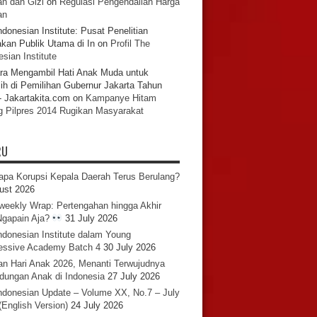
n dan Gizi
on
Regulasi Pengendalian Harga
an
ndonesian Institute: Pusat Penelitian
akan Publik Utama di In
on
Profil The
sian Institute
ra Mengambil Hati Anak Muda untuk
ih di Pemilihan Gubernur Jakarta Tahun
- Jakartakita.com
on
Kampanye Hitam
g Pilpres 2014 Rugikan Masyarakat
RU
pa Korupsi Kepala Daerah Terus Berulang?
ust 2026
iweekly Wrap: Pertengahan hingga Akhir
 Ngapain Aja?
31 July 2026
ndonesian Institute dalam Young
essive Academy Batch 4
30 July 2026
an Hari Anak 2026, Menanti Terwujudnya
ndungan Anak di Indonesia
27 July 2026
ndonesian Update – Volume XX, No.7 – July
(English Version)
24 July 2026