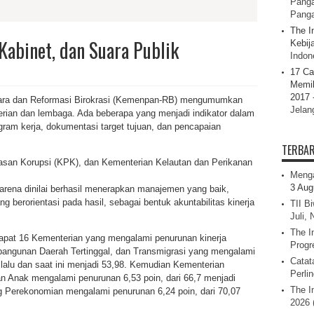
Panga
Pang
The I
 Kabinet, dan Suara Publik
Kebij
Indone
17 Ca
Memil
2017 
ara dan Reformasi Birokrasi (Kemenpan-RB) mengumumkan
Jelan
nterian dan lembaga. Ada beberapa yang menjadi indikator dalam
ogram kerja, dokumentasi target tujuan, dan pencapaian
TERBA
san Korupsi (KPK), dan Kementerian Kelautan dan Perikanan
Menga
3 Aug
arena dinilai berhasil menerapkan manajemen yang baik,
berorientasi pada hasil, sebagai bentuk akuntabilitas kinerja
TII B
Juli,
The I
pat 16 Kementerian yang mengalami penurunan kinerja
Progr
angunan Daerah Tertinggal, dan Transmigrasi yang mengalami
Catat
 lalu dan saat ini menjadi 53,98. Kemudian Kementerian
Perli
Anak mengalami penurunan 6,53 poin, dari 66,7 menjadi
The I
g Perekonomian mengalami penurunan 6,24 poin, dari 70,07
2026 