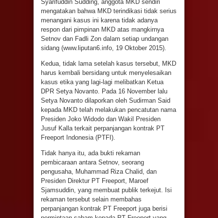
Syarifuddin Sudding, anggota MKD sendiri
mengatakan bahwa MKD terindikasi tidak serius
menangani kasus ini karena tidak adanya
respon dari pimpinan MKD atas mangkirnya
Setnov dan Fadli Zon dalam setiap undangan
sidang (www.liputan6.info, 19 Oktober 2015).
Kedua, tidak lama setelah kasus tersebut, MKD
harus kembali bersidang untuk menyelesaikan
kasus etika yang lagi-lagi melibatkan Ketua
DPR Setya Novanto. Pada 16 November lalu
Setya Novanto dilaporkan oleh Sudirman Said
kepada MKD telah melakukan pencatutan nama
Presiden Joko Widodo dan Wakil Presiden
Jusuf Kalla terkait perpanjangan kontrak PT
Freeport Indonesia (PTFI).
Tidak hanya itu, ada bukti rekaman
pembicaraan antara Setnov, seorang
pengusaha, Muhammad Riza Chalid, dan
Presiden Direktur PT Freeport, Maroef
Sjamsuddin, yang membuat publik terkejut. Isi
rekaman tersebut selain membahas
perpanjangan kontrak PT Freeport juga berisi
permintaan saham kepada PT Freeport yang