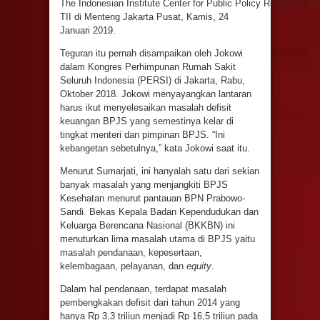
The Indonesian Institute Center for Public Policy Research ata
TII di Menteng Jakarta Pusat, Kamis, 24
Januari 2019.
Teguran itu pernah disampaikan oleh Jokowi
dalam Kongres Perhimpunan Rumah Sakit
Seluruh Indonesia (PERSI) di Jakarta, Rabu,
Oktober 2018. Jokowi menyayangkan lantaran
harus ikut menyelesaikan masalah defisit
keuangan BPJS yang semestinya kelar di
tingkat menteri dan pimpinan BPJS. “Ini
kebangetan sebetulnya,” kata Jokowi saat itu.
Menurut Sumarjati, ini hanyalah satu dari sekian
banyak masalah yang menjangkiti BPJS
Kesehatan menurut pantauan BPN Prabowo-
Sandi. Bekas Kepala Badan Kependudukan dan
Keluarga Berencana Nasional (BKKBN) ini
menuturkan lima masalah utama di BPJS yaitu
masalah pendanaan, kepesertaan,
kelembagaan, pelayanan, dan
equity
.
Dalam hal pendanaan, terdapat masalah
pembengkakan defisit dari tahun 2014 yang
hanya Rp 3,3 triliun menjadi Rp 16,5 triliun pada