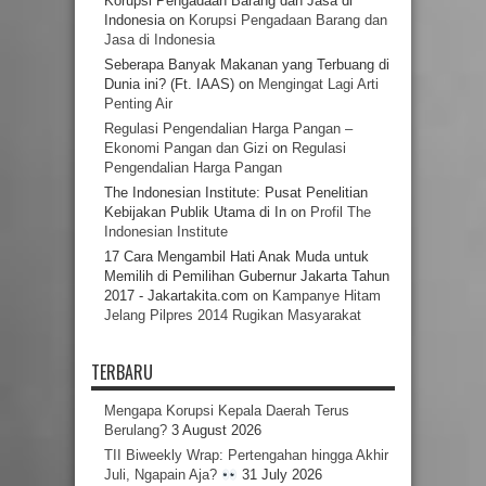
Korupsi Pengadaan Barang dan Jasa di
Indonesia
on
Korupsi Pengadaan Barang dan
Jasa di Indonesia
Seberapa Banyak Makanan yang Terbuang di
Dunia ini? (Ft. IAAS)
on
Mengingat Lagi Arti
Penting Air
Regulasi Pengendalian Harga Pangan –
Ekonomi Pangan dan Gizi
on
Regulasi
Pengendalian Harga Pangan
The Indonesian Institute: Pusat Penelitian
Kebijakan Publik Utama di In
on
Profil The
Indonesian Institute
17 Cara Mengambil Hati Anak Muda untuk
Memilih di Pemilihan Gubernur Jakarta Tahun
2017 - Jakartakita.com
on
Kampanye Hitam
Jelang Pilpres 2014 Rugikan Masyarakat
TERBARU
Mengapa Korupsi Kepala Daerah Terus
Berulang?
3 August 2026
TII Biweekly Wrap: Pertengahan hingga Akhir
Juli, Ngapain Aja?
31 July 2026