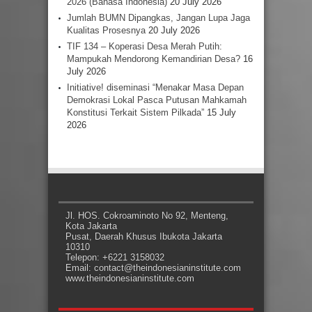
2026 (Bahasa Indonesia)
20 July 2026
Jumlah BUMN Dipangkas, Jangan Lupa Jaga
Kualitas Prosesnya
20 July 2026
TIF 134 – Koperasi Desa Merah Putih:
Mampukah Mendorong Kemandirian Desa?
16
July 2026
Initiative! diseminasi “Menakar Masa Depan
Demokrasi Lokal Pasca Putusan Mahkamah
Konstitusi Terkait Sistem Pilkada”
15 July
2026
Jl. HOS. Cokroaminoto No 92, Menteng,
Kota Jakarta
Pusat, Daerah Khusus Ibukota Jakarta
10310
Telepon: +6221 3158032
Email: contact@theindonesianinstitute.com
www.theindonesianinstitute.com