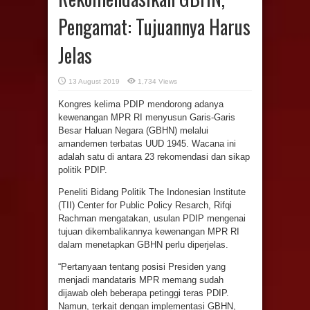
Pengamat: Tujuannya Harus
Jelas
13 August 2019
1,734 Views
Kongres kelima PDIP mendorong adanya
kewenangan MPR RI menyusun Garis-Garis
Besar Haluan Negara (GBHN) melalui
amandemen terbatas UUD 1945. Wacana ini
adalah satu di antara 23 rekomendasi dan sikap
politik PDIP.
Peneliti Bidang Politik The Indonesian Institute
(TII) Center for Public Policy Resarch, Rifqi
Rachman mengatakan, usulan PDIP mengenai
tujuan dikembalikannya kewenangan MPR RI
dalam menetapkan GBHN perlu diperjelas.
“Pertanyaan tentang posisi Presiden yang
menjadi mandataris MPR memang sudah
dijawab oleh beberapa petinggi teras PDIP.
Namun, terkait dengan implementasi GBHN,