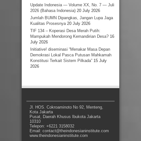
Update Indonesia — Volume XX, No. 7 — Juli
2026 (Bahasa Indonesia)
20 July 2026
Jumlah BUMN Dipangkas, Jangan Lupa Jaga
Kualitas Prosesnya
20 July 2026
TIF 134 – Koperasi Desa Merah Putih:
Mampukah Mendorong Kemandirian Desa?
16
July 2026
Initiative! diseminasi “Menakar Masa Depan
Demokrasi Lokal Pasca Putusan Mahkamah
Konstitusi Terkait Sistem Pilkada”
15 July
2026
Jl. HOS. Cokroaminoto No 92, Menteng,
Kota Jakarta
Pusat, Daerah Khusus Ibukota Jakarta
10310
Telepon: +6221 3158032
Email: contact@theindonesianinstitute.com
www.theindonesianinstitute.com