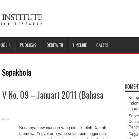
PUBLIK
PUBLIKASI
BERITA TII
TIMELINE
GALERI
 Sepakbola
KOMEN
 V No. 09 – Januari 2011 (Bahasa
Korup
Indon
Jasa 
Seber
 Views
Dunia 
Pentin
Besarnya kewenangan yang dimiliki oleh Daerah
Istimewa Yogyakarta yang selalu bersinggungan
Regul