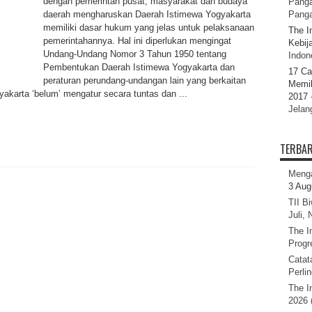
dengan pemerintah pusat, masyarakat dan budaya
Panga
daerah mengharuskan Daerah Istimewa Yogyakarta
Pang
memiliki dasar hukum yang jelas untuk pelaksanaan
The I
pemerintahannya. Hal ini diperlukan mengingat
Kebij
Undang-Undang Nomor 3 Tahun 1950 tentang
Indone
Pembentukan Daerah Istimewa Yogyakarta dan
17 Ca
peraturan perundang-undangan lain yang berkaitan
Memil
karta ‘belum’ mengatur secara tuntas dan ...
2017 
Jelan
TERBA
Menga
3 Aug
TII B
Juli,
The I
Progr
Catat
Perli
The I
2026 