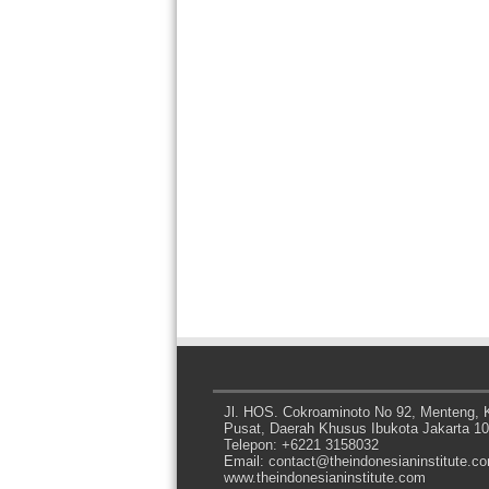
Jl. HOS. Cokroaminoto No 92, Menteng, K
Pusat, Daerah Khusus Ibukota Jakarta 1
Telepon: +6221 3158032
Email: contact@theindonesianinstitute.c
www.theindonesianinstitute.com