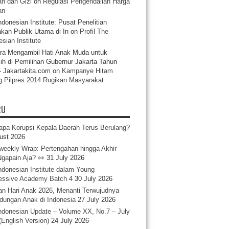
n dan Gizi
on
Regulasi Pengendalian Harga
an
ndonesian Institute: Pusat Penelitian
akan Publik Utama di In
on
Profil The
sian Institute
ra Mengambil Hati Anak Muda untuk
ih di Pemilihan Gubernur Jakarta Tahun
- Jakartakita.com
on
Kampanye Hitam
g Pilpres 2014 Rugikan Masyarakat
RU
pa Korupsi Kepala Daerah Terus Berulang?
ust 2026
iweekly Wrap: Pertengahan hingga Akhir
 Ngapain Aja? 👀
31 July 2026
ndonesian Institute dalam Young
essive Academy Batch 4
30 July 2026
an Hari Anak 2026, Menanti Terwujudnya
ndungan Anak di Indonesia
27 July 2026
ndonesian Update – Volume XX, No.7 – July
(English Version)
24 July 2026