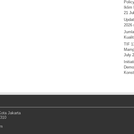
Polic
Iklim 
21 Ju
Updat
2026 
Jumla
Kuali
TIF 1
Mamp
July 
Initi
Demok
Konst
ota Jakarta
0310
om