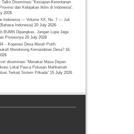
y Talks Diseminasi “Kesiapan-Kerentanan
Provinsi dan Kebijakan Iklim di Indonesia”.
ly 2026
e Indonesia — Volume XX, No. 7 — Juli
(Bahasa Indonesia)
20 July 2026
h BUMN Dipangkas, Jangan Lupa Jaga
tas Prosesnya
20 July 2026
34 – Koperasi Desa Merah Putih:
ukah Mendorong Kemandirian Desa?
16
2026
ative! diseminasi “Menakar Masa Depan
rasi Lokal Pasca Putusan Mahkamah
itusi Terkait Sistem Pilkada”
15 July 2026