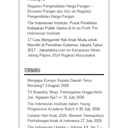
Regulasi Pengendalian Harga Pangan –
Ekonomi Pangan dan Gizi
on
Regulasi
Pengendalian Harga Pangan
The Indonesian Institute: Pusat Penelitian
Kebijakan Publik Utama di In
on
Profil The
Indonesian Institute
17 Cara Mengambil Hati Anak Muda untuk
Memilih di Pemilihan Gubernur Jakarta Tahun
2017 - Jakartakita.com
on
Kampanye Hitam
Jelang Pilpres 2014 Rugikan Masyarakat
TERBARU
Mengapa Korupsi Kepala Daerah Terus
Berulang?
3 August 2026
TII Biweekly Wrap: Pertengahan hingga Akhir
Juli, Ngapain Aja? 👀
31 July 2026
The Indonesian Institute dalam Young
Progressive Academy Batch 4
30 July 2026
Catatan Hari Anak 2026, Menanti Terwujudnya
Perlindungan Anak di Indonesia
27 July 2026
The Indonesian Update – Volume XX, No.7 –