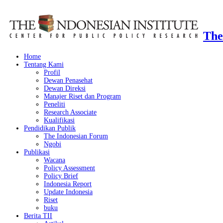
The
Home
Tentang Kami
Profil
Dewan Penasehat
Dewan Direksi
Manajer Riset dan Program
Peneliti
Research Associate
Kualifikasi
Pendidikan Publik
The Indonesian Forum
Ngobi
Publikasi
Wacana
Policy Assessment
Policy Brief
Indonesia Report
Update Indonesia
Riset
buku
Berita TII