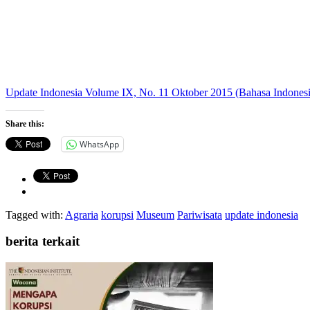
Update Indonesia Volume IX, No. 11 Oktober 2015 (Bahasa Indonesi
Share this:
WhatsApp
Tagged with:
Agraria
korupsi
Museum
Pariwisata
update indonesia
berita terkait