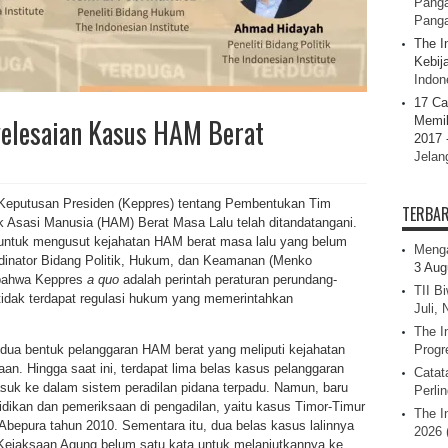
Panga
Pang
The I
Kebij
Indone
17 Ca
yelesaian Kasus HAM Berat
Memil
2017 
Jelan
eputusan Presiden (Keppres) tentang Pembentukan Tim
TERBA
 Asasi Manusia (HAM) Berat Masa Lalu telah ditandatangani.
b untuk mengusut kejahatan HAM berat masa lalu yang belum
Menga
ordinator Bidang Politik, Hukum, dan Keamanan (Menko
3 Aug
bahwa Keppres
a quo
adalah perintah peraturan perundang-
TII B
, tidak terdapat regulasi hukum yang memerintahkan
Juli,
The I
ua bentuk pelanggaran HAM berat yang meliputi kejahatan
Progr
n. Hingga saat ini, terdapat lima belas kasus pelanggaran
Catat
asuk ke dalam sistem peradilan pidana terpadu. Namun, baru
Perli
dikan dan pemeriksaan di pengadilan, yaitu kasus Timor-Timur
The I
Abepura tahun 2010. Sementara itu, dua belas kasus lalinnya
2026 
jaksaan Agung belum satu kata untuk melanjutkannya ke