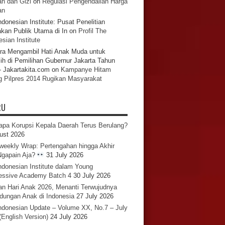
n dan Gizi
on
Regulasi Pengendalian Harga
an
ndonesian Institute: Pusat Penelitian
akan Publik Utama di In
on
Profil The
sian Institute
ra Mengambil Hati Anak Muda untuk
ih di Pemilihan Gubernur Jakarta Tahun
- Jakartakita.com
on
Kampanye Hitam
g Pilpres 2014 Rugikan Masyarakat
RU
pa Korupsi Kepala Daerah Terus Berulang?
ust 2026
iweekly Wrap: Pertengahan hingga Akhir
 Ngapain Aja?
31 July 2026
ndonesian Institute dalam Young
essive Academy Batch 4
30 July 2026
an Hari Anak 2026, Menanti Terwujudnya
ndungan Anak di Indonesia
27 July 2026
ndonesian Update – Volume XX, No.7 – July
(English Version)
24 July 2026