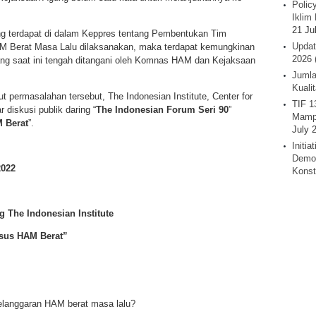
Polic
Iklim 
21 Ju
g terdapat di dalam Keppres tentang Pembentukan Tim
Updat
M Berat Masa Lalu dilaksanakan, maka terdapat kemungkinan
2026 
ng saat ini tengah ditangani oleh Komnas HAM dan Kejaksaan
Jumla
Kuali
t permasalahan tersebut, The Indonesian Institute, Center for
TIF 1
 diskusi publik daring “
The Indonesian Forum Seri 90
”
Mamp
 Berat
”.
July 
Initi
Demok
2022
Konst
e Indonesian Institute
asus HAM Berat”
langgaran HAM berat masa lalu?