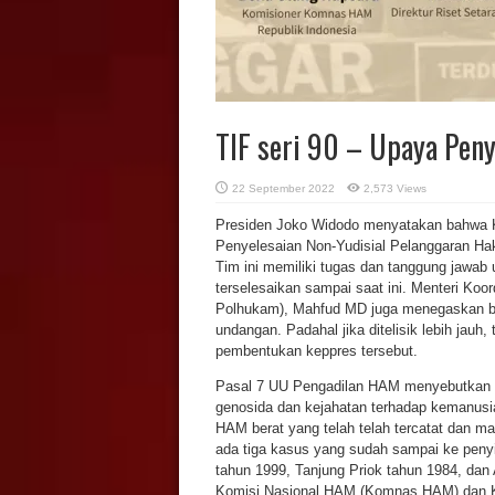
TIF seri 90 – Upaya Pen
22 September 2022
2,573 Views
Presiden Joko Widodo menyatakan bahwa K
Penyelesaian Non-Yudisial Pelanggaran Hak
Tim ini memiliki tugas dan tanggung jawa
terselesaikan sampai saat ini. Menteri Ko
Polhukam), Mahfud MD juga menegaskan 
undangan. Padahal jika ditelisik lebih jauh
pembentukan keppres tersebut.
Pasal 7 UU Pengadilan HAM menyebutkan d
genosida dan kejahatan terhadap kemanusiaa
HAM berat yang telah telah tercatat dan m
ada tiga kasus yang sudah sampai ke penyi
tahun 1999, Tanjung Priok tahun 1984, dan 
Komisi Nasional HAM (Komnas HAM) dan Ke