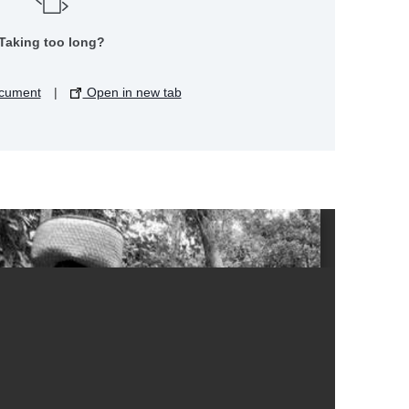
Taking too long?
cument
|
Open in new tab