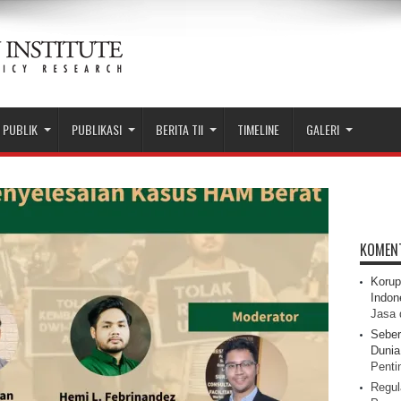
 PUBLIK
PUBLIKASI
BERITA TII
TIMELINE
GALERI
KOMEN
Korup
Indon
Jasa 
Seber
Dunia 
Pentin
Regul