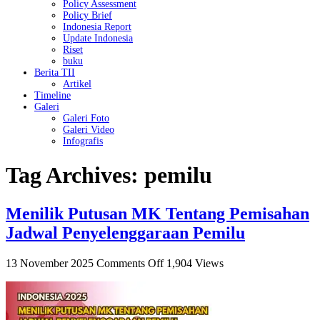
Policy Assessment
Policy Brief
Indonesia Report
Update Indonesia
Riset
buku
Berita TII
Artikel
Timeline
Galeri
Galeri Foto
Galeri Video
Infografis
Tag Archives:
pemilu
Menilik Putusan MK Tentang Pemisahan
Jadwal Penyelenggaraan Pemilu
on
13 November 2025
Comments Off
1,904 Views
Menilik
Putusan
MK
Tentang