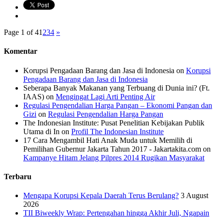
Page 1 of 4
1
2
3
4
»
Komentar
Korupsi Pengadaan Barang dan Jasa di Indonesia
on
Korupsi
Pengadaan Barang dan Jasa di Indonesia
Seberapa Banyak Makanan yang Terbuang di Dunia ini? (Ft.
IAAS)
on
Mengingat Lagi Arti Penting Air
Regulasi Pengendalian Harga Pangan – Ekonomi Pangan dan
Gizi
on
Regulasi Pengendalian Harga Pangan
The Indonesian Institute: Pusat Penelitian Kebijakan Publik
Utama di In
on
Profil The Indonesian Institute
17 Cara Mengambil Hati Anak Muda untuk Memilih di
Pemilihan Gubernur Jakarta Tahun 2017 - Jakartakita.com
on
Kampanye Hitam Jelang Pilpres 2014 Rugikan Masyarakat
Terbaru
Mengapa Korupsi Kepala Daerah Terus Berulang?
3 August
2026
TII Biweekly Wrap: Pertengahan hingga Akhir Juli, Ngapain