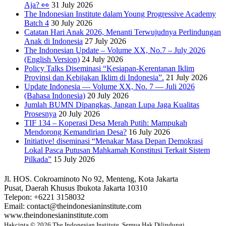
Aja? 👀
31 July 2026
The Indonesian Institute dalam Young Progressive Academy
Batch 4
30 July 2026
Catatan Hari Anak 2026, Menanti Terwujudnya Perlindungan
Anak di Indonesia
27 July 2026
The Indonesian Update – Volume XX, No.7 – July 2026
(English Version)
24 July 2026
Policy Talks Diseminasi “Kesiapan-Kerentanan Iklim
Provinsi dan Kebijakan Iklim di Indonesia”.
21 July 2026
Update Indonesia — Volume XX, No. 7 — Juli 2026
(Bahasa Indonesia)
20 July 2026
Jumlah BUMN Dipangkas, Jangan Lupa Jaga Kualitas
Prosesnya
20 July 2026
TIF 134 – Koperasi Desa Merah Putih: Mampukah
Mendorong Kemandirian Desa?
16 July 2026
Initiative! diseminasi “Menakar Masa Depan Demokrasi
Lokal Pasca Putusan Mahkamah Konstitusi Terkait Sistem
Pilkada”
15 July 2026
Jl. HOS. Cokroaminoto No 92, Menteng, Kota Jakarta
Pusat, Daerah Khusus Ibukota Jakarta 10310
Telepon: +6221 3158032
Email: contact@theindonesianinstitute.com
www.theindonesianinstitute.com
Hakcipta © 2026 The Indonesian Institute. Semua Hak Dilindungi.