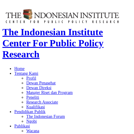
The Indonesian Institute
Center For Public Policy
Research
Home
Tentang Kami
Profil
Dewan Penasehat
Dewan Direksi
Manajer Riset dan Program
Peneliti
Research Associate
Kualifikasi
Pendidikan Publik
The Indonesian Forum
Ngobi
Publikasi
Wacana