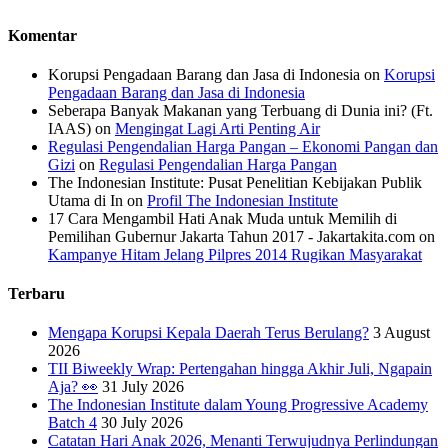
Komentar
Korupsi Pengadaan Barang dan Jasa di Indonesia
on
Korupsi
Pengadaan Barang dan Jasa di Indonesia
Seberapa Banyak Makanan yang Terbuang di Dunia ini? (Ft.
IAAS)
on
Mengingat Lagi Arti Penting Air
Regulasi Pengendalian Harga Pangan – Ekonomi Pangan dan
Gizi
on
Regulasi Pengendalian Harga Pangan
The Indonesian Institute: Pusat Penelitian Kebijakan Publik
Utama di In
on
Profil The Indonesian Institute
17 Cara Mengambil Hati Anak Muda untuk Memilih di
Pemilihan Gubernur Jakarta Tahun 2017 - Jakartakita.com
on
Kampanye Hitam Jelang Pilpres 2014 Rugikan Masyarakat
Terbaru
Mengapa Korupsi Kepala Daerah Terus Berulang?
3 August
2026
TII Biweekly Wrap: Pertengahan hingga Akhir Juli, Ngapain
Aja? 👀
31 July 2026
The Indonesian Institute dalam Young Progressive Academy
Batch 4
30 July 2026
Catatan Hari Anak 2026, Menanti Terwujudnya Perlindungan