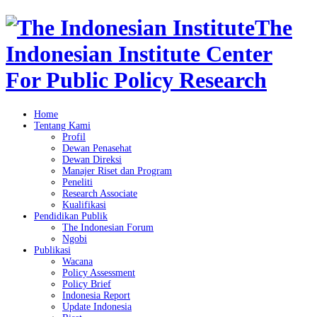
The
Indonesian Institute Center
For Public Policy Research
Home
Tentang Kami
Profil
Dewan Penasehat
Dewan Direksi
Manajer Riset dan Program
Peneliti
Research Associate
Kualifikasi
Pendidikan Publik
The Indonesian Forum
Ngobi
Publikasi
Wacana
Policy Assessment
Policy Brief
Indonesia Report
Update Indonesia