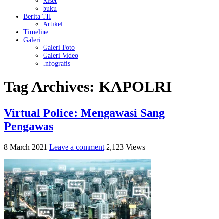
Riset
buku
Berita TII
Artikel
Timeline
Galeri
Galeri Foto
Galeri Video
Infografis
Tag Archives:
KAPOLRI
Virtual Police: Mengawasi Sang
Pengawas
8 March 2021
Leave a comment
2,123 Views