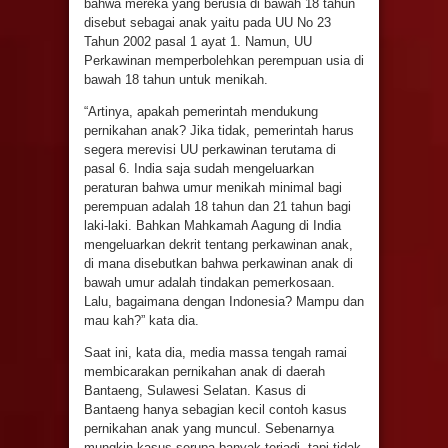
bahwa mereka yang berusia di bawah 18 tahun
disebut sebagai anak yaitu pada UU No 23
Tahun 2002 pasal 1 ayat 1. Namun, UU
Perkawinan memperbolehkan perempuan usia di
bawah 18 tahun untuk menikah.
“Artinya, apakah pemerintah mendukung
pernikahan anak? Jika tidak, pemerintah harus
segera merevisi UU perkawinan terutama di
pasal 6. India saja sudah mengeluarkan
peraturan bahwa umur menikah minimal bagi
perempuan adalah 18 tahun dan 21 tahun bagi
laki-laki. Bahkan Mahkamah Aagung di India
mengeluarkan dekrit tentang perkawinan anak,
di mana disebutkan bahwa perkawinan anak di
bawah umur adalah tindakan pemerkosaan.
Lalu, bagaimana dengan Indonesia? Mampu dan
mau kah?” kata dia.
Saat ini, kata dia, media massa tengah ramai
membicarakan pernikahan anak di daerah
Bantaeng, Sulawesi Selatan. Kasus di
Bantaeng hanya sebagian kecil contoh kasus
pernikahan anak yang muncul. Sebenarnya
mungkin kasus serupa banyak terjadi, tapi tidak