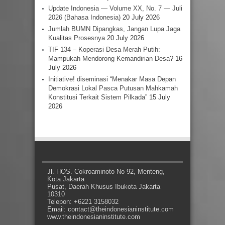
Update Indonesia — Volume XX, No. 7 — Juli
2026 (Bahasa Indonesia)
20 July 2026
Jumlah BUMN Dipangkas, Jangan Lupa Jaga
Kualitas Prosesnya
20 July 2026
TIF 134 – Koperasi Desa Merah Putih:
Mampukah Mendorong Kemandirian Desa?
16
July 2026
Initiative! diseminasi “Menakar Masa Depan
Demokrasi Lokal Pasca Putusan Mahkamah
Konstitusi Terkait Sistem Pilkada”
15 July
2026
Jl. HOS. Cokroaminoto No 92, Menteng,
Kota Jakarta
Pusat, Daerah Khusus Ibukota Jakarta
10310
Telepon: +6221 3158032
Email: contact@theindonesianinstitute.com
www.theindonesianinstitute.com