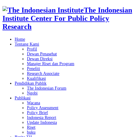
The Indonesian
Institute Center For Public Policy
Research
Home
Tentang Kami
Profil
Dewan Penasehat
Dewan Direksi
Manajer Riset dan Program
Peneliti
Research Associate
Kualifikasi
Pendidikan Publik
The Indonesian Forum
Ngobi
Publikasi
Wacana
Policy Assessment
Policy Brief
Indonesia Report
Update Indonesia
Riset
buku