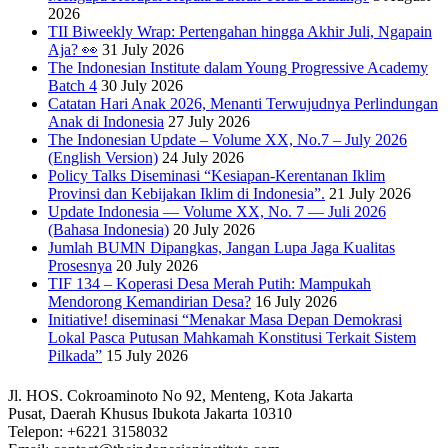
2026
TII Biweekly Wrap: Pertengahan hingga Akhir Juli, Ngapain
Aja? 👀
31 July 2026
The Indonesian Institute dalam Young Progressive Academy
Batch 4
30 July 2026
Catatan Hari Anak 2026, Menanti Terwujudnya Perlindungan
Anak di Indonesia
27 July 2026
The Indonesian Update – Volume XX, No.7 – July 2026
(English Version)
24 July 2026
Policy Talks Diseminasi “Kesiapan-Kerentanan Iklim
Provinsi dan Kebijakan Iklim di Indonesia”.
21 July 2026
Update Indonesia — Volume XX, No. 7 — Juli 2026
(Bahasa Indonesia)
20 July 2026
Jumlah BUMN Dipangkas, Jangan Lupa Jaga Kualitas
Prosesnya
20 July 2026
TIF 134 – Koperasi Desa Merah Putih: Mampukah
Mendorong Kemandirian Desa?
16 July 2026
Initiative! diseminasi “Menakar Masa Depan Demokrasi
Lokal Pasca Putusan Mahkamah Konstitusi Terkait Sistem
Pilkada”
15 July 2026
Jl. HOS. Cokroaminoto No 92, Menteng, Kota Jakarta
Pusat, Daerah Khusus Ibukota Jakarta 10310
Telepon: +6221 3158032