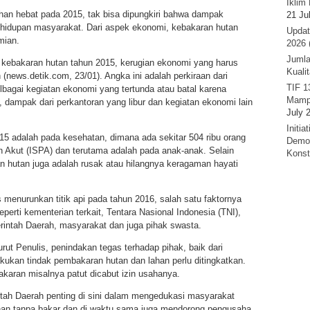
Iklim 
han hebat pada 2015, tak bisa dipungkiri bahwa dampak
21 Ju
kehidupan masyarakat. Dari aspek ekonomi, kebakaran hutan
Updat
mian.
2026 
Jumla
kebakaran hutan tahun 2015, kerugian ekonomi yang harus
Kuali
h (news.detik.com, 23/01). Angka ini adalah perkiraan dari
TIF 1
lbagai kegiatan ekonomi yang tertunda atau batal karena
Mamp
 dampak dari perkantoran yang libur dan kegiatan ekonomi lain
July 
Initi
15 adalah pada kesehatan, dimana ada sekitar 504 ribu orang
Demok
n Akut (ISPA) dan terutama adalah pada anak-anak. Selain
Konst
 hutan juga adalah rusak atau hilangnya keragaman hayati
s menurunkan titik api pada tahun 2016, salah satu faktornya
seperti kementerian terkait, Tentara Nasional Indonesia (TNI),
erintah Daerah, masyarakat dan juga pihak swasta.
rut Penulis, penindakan tegas terhadap pihak, baik dari
kan tindak pembakaran hutan dan lahan perlu ditingkatkan.
aran misalnya patut dicabut izin usahanya.
ntah Daerah penting di sini dalam mengedukasi masyarakat
han tanpa bakar dan di waktu sama juga mendorong pengusaha