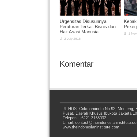
Urgensitas Disusunnya
Kebak
Peraturan Terkait Bisnis dan
Pekerj
Hak Asasi Manusia
1 Nov
2 July 2018
Komentar
Jl. HOS. Cokroaminoto No 92, Menteng, K
Pusat, Daerah Khusus Ibukota Jakarta 1
Telepon: +6221 3158032
Email: contact@theindonesianinstitute.c
www.theindonesianinstitute.com