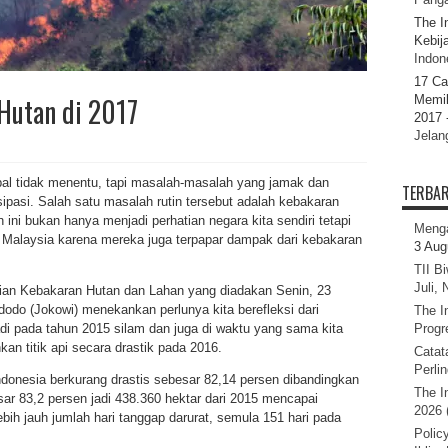
The I
Kebij
Indone
17 Ca
Hutan di 2017
Memil
2017 
Jelan
bal tidak menentu, tapi masalah-masalah yang jamak dan
TERBA
tisipasi. Salah satu masalah rutin tersebut adalah kebakaran
ini bukan hanya menjadi perhatian negara kita sendiri tetapi
Menga
n Malaysia karena mereka juga terpapar dampak dari kebakaran
3 Aug
TII B
Juli,
ian Kebakaran Hutan dan Lahan yang diadakan Senin, 23
dodo (Jokowi) menekankan perlunya kita berefleksi dari
The I
di pada tahun 2015 silam dan juga di waktu yang sama kita
Progr
kan titik api secara drastik pada 2016.
Catat
Perli
 Indonesia berkurang drastis sebesar 82,14 persen dibandingkan
The I
ar 83,2 persen jadi 438.360 hektar dari 2015 mencapai
2026 
bih jauh jumlah hari tanggap darurat, semula 151 hari pada
Polic