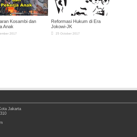
aran Kosambi dan
Reformasi Hukum di Era
a Anak
Jokowi-JK
ember 2017
25 October 2017
ota Jakarta
0310
om