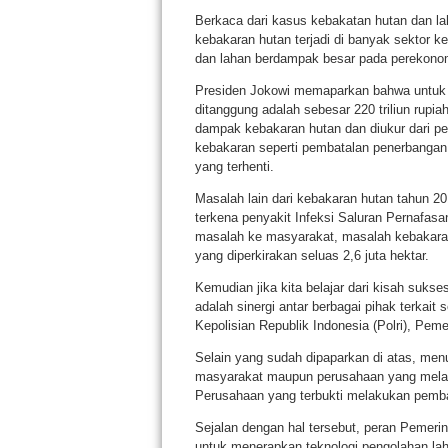
Berkaca dari kasus kebakatan hutan dan la
kebakaran hutan terjadi di banyak sektor 
dan lahan berdampak besar pada perekono
Presiden Jokowi memaparkan bahwa untuk 
ditanggung adalah sebesar 220 triliun rupia
dampak kebakaran hutan dan diukur dari pe
kebakaran seperti pembatalan penerbangan,
yang terhenti.
Masalah lain dari kebakaran hutan tahun 20
terkena penyakit Infeksi Saluran Pernafasa
masalah ke masyarakat, masalah kebakaran
yang diperkirakan seluas 2,6 juta hektar.
Kemudian jika kita belajar dari kisah sukse
adalah sinergi antar berbagai pihak terkait 
Kepolisian Republik Indonesia (Polri), Pem
Selain yang sudah dipaparkan di atas, menu
masyarakat maupun perusahaan yang melaku
Perusahaan yang terbukti melakukan pembak
Sejalan dengan hal tersebut, peran Pemeri
untuk menerapkan teknologi pengolahan la