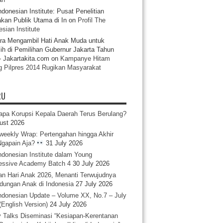
ndonesian Institute: Pusat Penelitian
akan Publik Utama di In
on
Profil The
sian Institute
ra Mengambil Hati Anak Muda untuk
ih di Pemilihan Gubernur Jakarta Tahun
- Jakartakita.com
on
Kampanye Hitam
g Pilpres 2014 Rugikan Masyarakat
RU
pa Korupsi Kepala Daerah Terus Berulang?
ust 2026
iweekly Wrap: Pertengahan hingga Akhir
 Ngapain Aja?
31 July 2026
ndonesian Institute dalam Young
essive Academy Batch 4
30 July 2026
an Hari Anak 2026, Menanti Terwujudnya
ndungan Anak di Indonesia
27 July 2026
ndonesian Update – Volume XX, No.7 – July
(English Version)
24 July 2026
y Talks Diseminasi “Kesiapan-Kerentanan