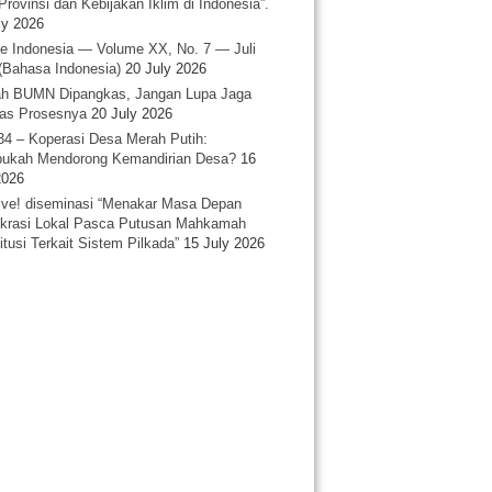
Provinsi dan Kebijakan Iklim di Indonesia”.
ly 2026
e Indonesia — Volume XX, No. 7 — Juli
(Bahasa Indonesia)
20 July 2026
h BUMN Dipangkas, Jangan Lupa Jaga
tas Prosesnya
20 July 2026
34 – Koperasi Desa Merah Putih:
ukah Mendorong Kemandirian Desa?
16
2026
ative! diseminasi “Menakar Masa Depan
rasi Lokal Pasca Putusan Mahkamah
itusi Terkait Sistem Pilkada”
15 July 2026