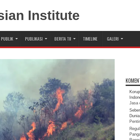
 PUBLIK
PUBLIKASI
BERITA TII
TIMELINE
GALERI
KOMEN
Korup
Indon
Jasa 
Seber
Dunia 
Pentin
Regul
Panga
Pang