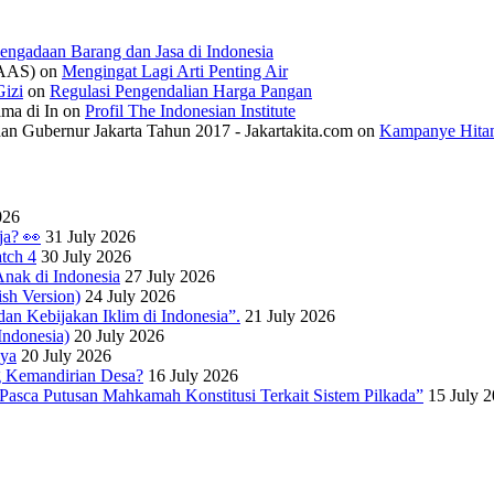
engadaan Barang dan Jasa di Indonesia
IAAS)
on
Mengingat Lagi Arti Penting Air
izi
on
Regulasi Pengendalian Harga Pangan
ama di In
on
Profil The Indonesian Institute
n Gubernur Jakarta Tahun 2017 - Jakartakita.com
on
Kampanye Hitam
026
ja? 👀
31 July 2026
tch 4
30 July 2026
nak di Indonesia
27 July 2026
sh Version)
24 July 2026
dan Kebijakan Iklim di Indonesia”.
21 July 2026
ndonesia)
20 July 2026
nya
20 July 2026
 Kemandirian Desa?
16 July 2026
Pasca Putusan Mahkamah Konstitusi Terkait Sistem Pilkada”
15 July 