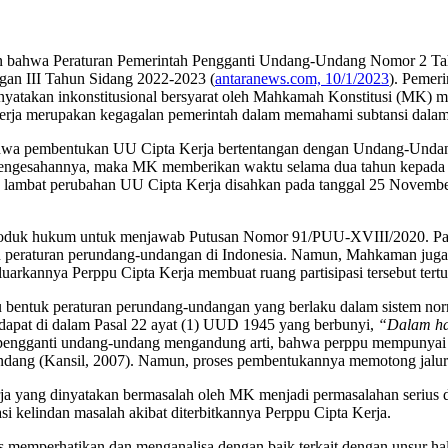
bahwa Peraturan Pemerintah Pengganti Undang-Undang Nomor 2 Tahun
angan III Tahun Sidang 2022-2023 (
antaranews.com, 10/1/2023
). Pemer
nyatakan inkonstitusional bersyarat oleh Mahkamah Konstitusi (MK)
Kerja merupakan kegagalan pemerintah dalam memahami subtansi dal
bahwa pembentukan UU Cipta Kerja bertentangan dengan Undang-Unda
pengesahannya, maka MK memberikan waktu selama dua tahun kepada
g lambat perubahan UU Cipta Kerja disahkan pada tanggal 25 November
 produk hukum untuk menjawab Putusan Nomor 91/PUU-XVIII/2020. Pa
peraturan perundang-undangan di Indonesia. Namun, Mahkaman juga 
luarkannya Perppu Cipta Kerja membuat ruang partisipasi tersebut tert
 bentuk peraturan perundang-undangan yang berlaku dalam sistem norma
apat di dalam Pasal 22 ayat (1) UUD 1945 yang berbunyi,
“Dalam ha
pengganti undang-undang mengandung arti, bahwa perppu mempunyai 
ndang (Kansil, 2007). Namun, proses pembentukannya memotong jalur l
a yang dinyatakan bermasalah oleh MK menjadi permasalahan serius dala
i kelindan masalah akibat diterbitkannya Perppu Cipta Kerja.
 memperhatikan dan menganalisa dengan baik terkait dengan unsur ha