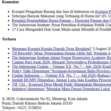
Komentar
Korupsi Pengadaan Barang dan Jasa di Indonesia
on
Korupsi P
Seberapa Banyak Makanan yang Terbuang di Dunia ini? (Ft. 
Regulasi Pengendalian Harga Pangan – Ekonomi Pangan dan G
The Indonesian Institute: Pusat Penelitian Kebijakan Publik Ut
17 Cara Mengambil Hati Anak Muda untuk Memilih di Pemiliha
Terbaru
Mengapa Korupsi Kepala Daerah Terus Berulang?
3 August 2
TII Biweekly Wrap: Pertengahan hingga Akhir Juli, Ngapain A
The Indonesian Institute dalam Young Progressive Academy Ba
Catatan Hari Anak 2026, Menanti Terwujudnya Perlindungan A
The Indonesian Update – Volume XX, No.7 – July 2026 (Engli
Policy Talks Diseminasi “Kesiapan-Kerentanan Iklim Provinsi 
Update Indonesia — Volume XX, No. 7 — Juli 2026 (Bahasa I
Jumlah BUMN Dipangkas, Jangan Lupa Jaga Kualitas Proses
TIF 134 – Koperasi Desa Merah Putih: Mampukah Mendorong
Initiative! diseminasi “Menakar Masa Depan Demokrasi Lokal 
Jl. HOS. Cokroaminoto No 92, Menteng, Kota Jakarta
Pusat, Daerah Khusus Ibukota Jakarta 10310
Telepon: +6221 3158032