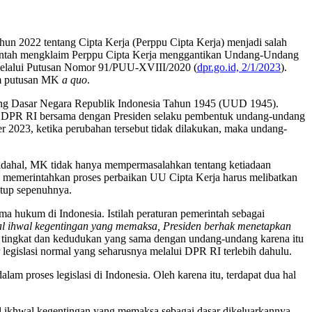
 2022 tentang Cipta Kerja (Perppu Cipta Kerja) menjadi salah
intah mengklaim Perppu Cipta Kerja menggantikan Undang-Undang
 melalui Putusan Nomor 91/PUU-XVIII/2020 (
dpr.go.id, 2/1/2023
).
am putusan MK
a quo
.
ng Dasar Negara Republik Indonesia Tahun 1945 (UUD 1945).
 DPR RI bersama dengan Presiden selaku pembentuk undang-undang
 2023, ketika perubahan tersebut tidak dilakukan, maka undang-
dahal, MK tidak hanya mempermasalahkan tentang ketiadaan
memerintahkan proses perbaikan UU Cipta Kerja harus melibatkan
utup sepenuhnya.
 hukum di Indonesia. Istilah peraturan pemerintah sebagai
l ihwal kegentingan yang memaksa, Presiden berhak menetapkan
tingkat dan kedudukan yang sama dengan undang-undang karena itu
egislasi normal yang seharusnya melalui DPR RI terlebih dahulu.
m proses legislasi di Indonesia. Oleh karena itu, terdapat dua hal
l ikhwal kegentingan yang memaksa sebagai dasar dikeluarkannya