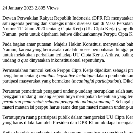
24 January 2023
2,805 Views
Dewan Perwakilan Rakyat Republik Indonesia (DPR RI) menyatakan 
satu agenda penting dan strategis untuk diselesaikan di Masa Persid
Nomor 11 Tahun 2020 tentang Cipta Kerja (UU Cipta Kerja) yang di
Namun, perlu untuk dipahami bahwa dikeluarkannya Perppu Cipta 
Pada bagian amar putusan, Majelis Hakim Konstitusi menyatakan 
Namun, karena yang bermasalah adalah proses pembahasan hingga 
untuk melakukan perbaikan terhadap UU Cipta Kerja. Artinya, palin
undang
a quo
dinyatakan inkonstitusional sepenuhnya.
Permasalahan muncul ketika Perppu Cipta Kerja dijadikan sebagai
pengaturan tentang
omnibus legislative technique
dalam pembentukan 
partipasi masyarakat yang bermakna (
meaningful participation
). Dike
Peraturan pemerintah pengganti undang-undang merupakan salah satu
pengganti undang-undang sepenuhnya merupakan ketentuan yang terd
peraturan pemerintah sebagai pengganti undang-undang.”
Sebagai 
materi muatan isi perppu harus sama dengan materi muatan undang-u
Tertutupnya ruang partisipasi publik dalam mengoreksi UU Cipta Kerj
yang harus dilakukan oleh Presiden dan DPR RI untuk dapat mengatas
Ketika hendak membentuk sebuah perppu, seyogyanya presiden harus