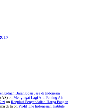
2017
engadaan Barang dan Jasa di Indonesia
IAAS)
on
Mengingat Lagi Arti Penting Air
izi
on
Regulasi Pengendalian Harga Pangan
ama di In
on
Profil The Indonesian Institute