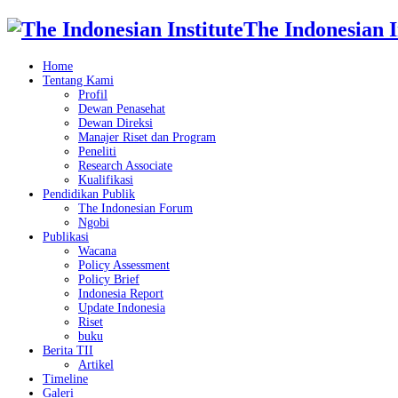
The Indonesian I
Home
Tentang Kami
Profil
Dewan Penasehat
Dewan Direksi
Manajer Riset dan Program
Peneliti
Research Associate
Kualifikasi
Pendidikan Publik
The Indonesian Forum
Ngobi
Publikasi
Wacana
Policy Assessment
Policy Brief
Indonesia Report
Update Indonesia
Riset
buku
Berita TII
Artikel
Timeline
Galeri