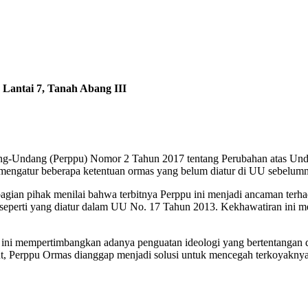
 Lantai 7, Tanah Abang III
dang-Undang (Perppu) Nomor 2 Tahun 2017 tentang Perubahan atas U
t mengatur beberapa ketentuan ormas yang belum diatur di UU sebelum
bagian pihak menilai bahwa terbitnya Perppu ini menjadi ancaman ter
 seperti yang diatur dalam UU No. 17 Tahun 2013. Kekhawatiran ini 
Hal ini mempertimbangkan adanya penguatan ideologi yang bertentanga
ut, Perppu Ormas dianggap menjadi solusi untuk mencegah terkoyakny