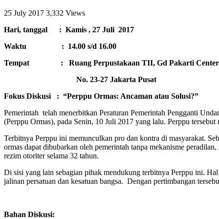
25 July 2017
3,332 Views
Hari, tanggal :
Kamis ,
27 Juli
2017
Waktu :
14.00 s/d 16.00
Tempat
:
Ruang Perpustakaan TII, Gd Pakarti Center
No. 23-27 Jakarta Pusat
Fokus Diskusi
:
“Perppu Ormas: Ancaman atau Solusi?”
Pemerintah telah menerbitkan Peraturan Pemerintah Pengganti Un
(Perppu Ormas), pada Senin, 10 Juli 2017 yang lalu. Perppu tersebu
Terbitnya Perppu ini memunculkan pro dan kontra di masyarakat. Se
ormas dapat dibubarkan oleh pemerintah tanpa mekanisme peradilan,
rezim otoriter selama 32 tahun.
Di sisi yang lain sebagian pihak mendukung terbitnya Perppu ini. 
jalinan persatuan dan kesatuan bangsa. Dengan pertimbangan terseb
Bahan Diskusi: