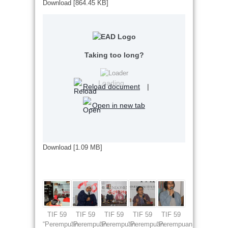
Download [864.45 KB]
Taking too long?
Loading...
Reload document
|
Open in new tab
Download [1.09 MB]
TIF 59
TIF 59
TIF 59
TIF 59
TIF 59
“Perempuan
“Perempuan
“Perempuan
“Perempuan
“Perempuan