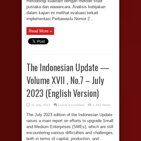
metodologi kualitatif dengan metode studi
pustaka dan wawancara. Analisis kebijakan
dalam kajian ini melihat evaluasi terkait
implementasi Perbawaslu Nomor 2 ...
Read More »
The Indonesian Update —
Volume XVII , No.7 – July
2023 (English Version)
31 July 2023
Leave a comment
1,783 Views
The July 2023 edition of the Indonesian Update
raises a main report on efforts to upgrade Small
and Medium Enterprises (SMEs), which are still
encountering various difficulties and challenges,
both in terms of capital, production, and