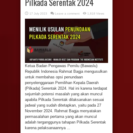
Pilkada Serentak 2024
17 July 2023
Leave a comment
1,818 Views
Ketua Badan Pengawas Pemilu (Bawaslu)
Republik Indonesia Rahmat Bagja mengusulkan
untuk membahas opsi penundaan
penyelenggaraan Pemilihan Kepala Daerah
(Pilkada) Serentak 2024. Hal ini karena terdapat
sejumlah potensi masalah yang akan muncul
apabila Pilkada Serentak dilaksanakan sesuai
jadwal yang sudah ditetapkan, yaitu pada 27
November 2024. Rahmat Bagja menyatakan
permasalahan pertama yang akan muncul
adalah terganggunya tahapan Pilkada Serentak
karena pelaksanaannya ...