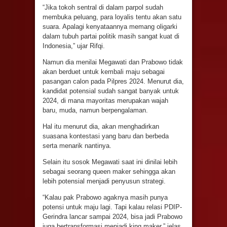
“Jika tokoh sentral di dalam parpol sudah
membuka peluang, para loyalis tentu akan satu
suara. Apalagi kenyataannya memang oligarki
dalam tubuh partai politik masih sangat kuat di
Indonesia,” ujar Rifqi.
Namun dia menilai Megawati dan Prabowo tidak
akan berduet untuk kembali maju sebagai
pasangan calon pada Pilpres 2024. Menurut dia,
kandidat potensial sudah sangat banyak untuk
2024, di mana mayoritas merupakan wajah
baru, muda, namun berpengalaman.
Hal itu menurut dia, akan menghadirkan
suasana kontestasi yang baru dan berbeda
serta menarik nantinya.
Selain itu sosok Megawati saat ini dinilai lebih
sebagai seorang queen maker sehingga akan
lebih potensial menjadi penyusun strategi.
“Kalau pak Prabowo agaknya masih punya
potensi untuk maju lagi. Tapi kalau relasi PDIP-
Gerindra lancar sampai 2024, bisa jadi Prabowo
juga bertransformasi menjadi king maker,” jelas