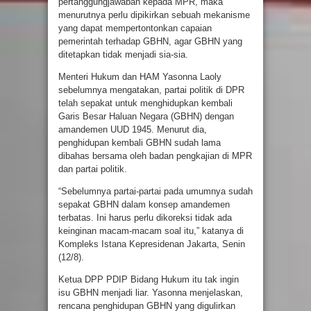
pertanggungjawaban kepada MPR, maka
menurutnya perlu dipikirkan sebuah mekanisme
yang dapat mempertontonkan capaian
pemerintah terhadap GBHN, agar GBHN yang
ditetapkan tidak menjadi sia-sia.
Menteri Hukum dan HAM Yasonna Laoly
sebelumnya mengatakan, partai politik di DPR
telah sepakat untuk menghidupkan kembali
Garis Besar Haluan Negara (GBHN) dengan
amandemen UUD 1945. Menurut dia,
penghidupan kembali GBHN sudah lama
dibahas bersama oleh badan pengkajian di MPR
dan partai politik.
“Sebelumnya partai-partai pada umumnya sudah
sepakat GBHN dalam konsep amandemen
terbatas. Ini harus perlu dikoreksi tidak ada
keinginan macam-macam soal itu,” katanya di
Kompleks Istana Kepresidenan Jakarta, Senin
(12/8).
Ketua DPP PDIP Bidang Hukum itu tak ingin
isu GBHN menjadi liar. Yasonna menjelaskan,
rencana penghidupan GBHN yang digulirkan