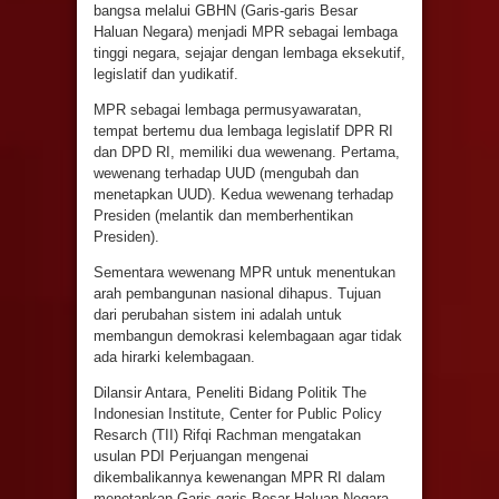
bangsa melalui GBHN (Garis-garis Besar
Haluan Negara) menjadi MPR sebagai lembaga
tinggi negara, sejajar dengan lembaga eksekutif,
legislatif dan yudikatif.
MPR sebagai lembaga permusyawaratan,
tempat bertemu dua lembaga legislatif DPR RI
dan DPD RI, memiliki dua wewenang. Pertama,
wewenang terhadap UUD (mengubah dan
menetapkan UUD). Kedua wewenang terhadap
Presiden (melantik dan memberhentikan
Presiden).
Sementara wewenang MPR untuk menentukan
arah pembangunan nasional dihapus. Tujuan
dari perubahan sistem ini adalah untuk
membangun demokrasi kelembagaan agar tidak
ada hirarki kelembagaan.
Dilansir Antara, Peneliti Bidang Politik The
Indonesian Institute, Center for Public Policy
Resarch (TII) Rifqi Rachman mengatakan
usulan PDI Perjuangan mengenai
dikembalikannya kewenangan MPR RI dalam
menetapkan Garis-garis Besar Haluan Negara