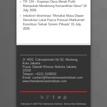
TIF 134 – Koperasi Desa Merah Putih:
Mampukah Mendorong Kemandirian Desa?
16
July 2026
Initiative! diseminasi “Menakar Masa Depan
Demokrasi Lokal Pasca Putusan Mahkamah
Konstitusi Terkait Sistem Pilkada”
15 July
2026
Jl. HOS. Cokroaminoto No 92, Menteng,
Kota Jakarta
Pusat, Daerah Khusus Ibukota Jakarta
10310
Telepon: +6221 3158032
Email: contact@theindonesianinstitute.com
www.theindonesianinstitute.com
Hakcipta © 2026 The Indonesian Institute. Semua Hak Dilindungi.