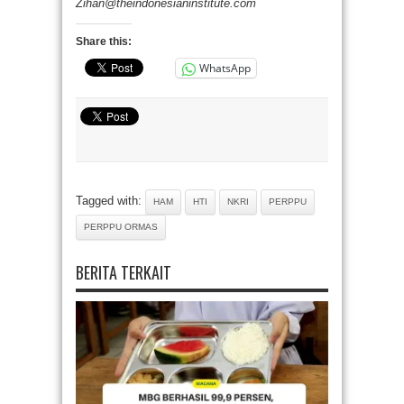
Zihan@theindonesianinstitute.com
Share this:
WhatsApp
Tagged with:
HAM
HTI
NKRI
PERPPU
PERPPU ORMAS
BERITA TERKAIT