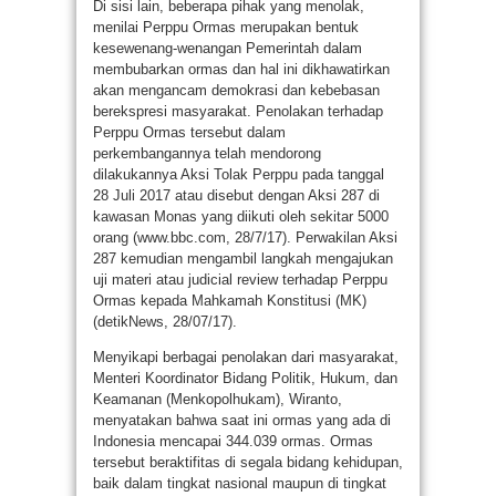
Di sisi lain, beberapa pihak yang menolak,
menilai Perppu Ormas merupakan bentuk
kesewenang-wenangan Pemerintah dalam
membubarkan ormas dan hal ini dikhawatirkan
akan mengancam demokrasi dan kebebasan
berekspresi masyarakat. Penolakan terhadap
Perppu Ormas tersebut dalam
perkembangannya telah mendorong
dilakukannya Aksi Tolak Perppu pada tanggal
28 Juli 2017 atau disebut dengan Aksi 287 di
kawasan Monas yang diikuti oleh sekitar 5000
orang (www.bbc.com, 28/7/17). Perwakilan Aksi
287 kemudian mengambil langkah mengajukan
uji materi atau judicial review terhadap Perppu
Ormas kepada Mahkamah Konstitusi (MK)
(detikNews, 28/07/17).
Menyikapi berbagai penolakan dari masyarakat,
Menteri Koordinator Bidang Politik, Hukum, dan
Keamanan (Menkopolhukam), Wiranto,
menyatakan bahwa saat ini ormas yang ada di
Indonesia mencapai 344.039 ormas. Ormas
tersebut beraktifitas di segala bidang kehidupan,
baik dalam tingkat nasional maupun di tingkat