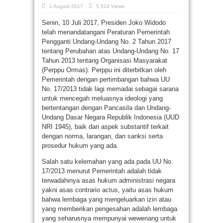
1 August 2017
5,524 Views
Senin, 10 Juli 2017, Presiden Joko Widodo
telah menandatangani Peraturan Pemerintah
Pengganti Undang-Undang No. 2 Tahun 2017
tentang Perubahan atas Undang-Undang No. 17
Tahun 2013 tentang Organisasi Masyarakat
(Perppu Ormas). Perppu ini diterbitkan oleh
Pemerintah dengan pertimbangan bahwa UU
No. 17/2013 tidak lagi memadai sebagai sarana
untuk mencegah meluasnya ideologi yang
bertentangan dengan Pancasila dan Undang-
Undang Dasar Negara Republik Indonesia (UUD
NRI 1945), baik dari aspek substantif terkait
dengan norma, larangan, dan sanksi serta
prosedur hukum yang ada.
Salah satu kelemahan yang ada pada UU No.
17/2013 menurut Pemerintah adalah tidak
terwadahinya asas hukum administrasi negara
yakni asas contrario actus, yaitu asas hukum
bahwa lembaga yang mengeluarkan izin atau
yang memberikan pengesahan adalah lembaga
yang seharusnya mempunyai wewenang untuk