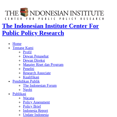
The Indonesian Institute Center For
Public Policy Research
Home
Tentang Kami
Profil
Dewan Penasehat
Dewan Direksi
Manajer Riset dan Program
Peneliti
Research Associate
Kualifikasi
Pendidikan Publik
The Indonesian Forum
Ngobi
Publikasi
Wacana
Policy Assessment
Policy Brief
Indonesia Report
Update Indonesia