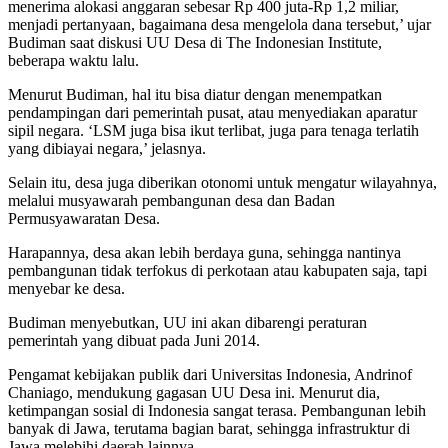
menerima alokasi anggaran sebesar Rp 400 juta-Rp 1,2 miliar,
menjadi pertanyaan, bagaimana desa mengelola dana tersebut,’ ujar
Budiman saat diskusi UU Desa di The Indonesian Institute,
beberapa waktu lalu.
Menurut Budiman, hal itu bisa diatur dengan menempatkan
pendampingan dari pemerintah pusat, atau menyediakan aparatur
sipil negara. ‘LSM juga bisa ikut terlibat, juga para tenaga terlatih
yang dibiayai negara,’ jelasnya.
Selain itu, desa juga diberikan otonomi untuk mengatur wilayahnya,
melalui musyawarah pembangunan desa dan Badan
Permusyawaratan Desa.
Harapannya, desa akan lebih berdaya guna, sehingga nantinya
pembangunan tidak terfokus di perkotaan atau kabupaten saja, tapi
menyebar ke desa.
Budiman menyebutkan, UU ini akan dibarengi peraturan
pemerintah yang dibuat pada Juni 2014.
Pengamat kebijakan publik dari Universitas Indonesia, Andrinof
Chaniago, mendukung gagasan UU Desa ini. Menurut dia,
ketimpangan sosial di Indonesia sangat terasa. Pembangunan lebih
banyak di Jawa, terutama bagian barat, sehingga infrastruktur di
Jawa melebihi daerah lainnya.