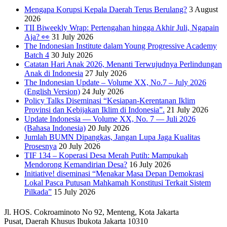
Mengapa Korupsi Kepala Daerah Terus Berulang?
3 August
2026
TII Biweekly Wrap: Pertengahan hingga Akhir Juli, Ngapain
Aja? 👀
31 July 2026
The Indonesian Institute dalam Young Progressive Academy
Batch 4
30 July 2026
Catatan Hari Anak 2026, Menanti Terwujudnya Perlindungan
Anak di Indonesia
27 July 2026
The Indonesian Update – Volume XX, No.7 – July 2026
(English Version)
24 July 2026
Policy Talks Diseminasi “Kesiapan-Kerentanan Iklim
Provinsi dan Kebijakan Iklim di Indonesia”.
21 July 2026
Update Indonesia — Volume XX, No. 7 — Juli 2026
(Bahasa Indonesia)
20 July 2026
Jumlah BUMN Dipangkas, Jangan Lupa Jaga Kualitas
Prosesnya
20 July 2026
TIF 134 – Koperasi Desa Merah Putih: Mampukah
Mendorong Kemandirian Desa?
16 July 2026
Initiative! diseminasi “Menakar Masa Depan Demokrasi
Lokal Pasca Putusan Mahkamah Konstitusi Terkait Sistem
Pilkada”
15 July 2026
Jl. HOS. Cokroaminoto No 92, Menteng, Kota Jakarta
Pusat, Daerah Khusus Ibukota Jakarta 10310