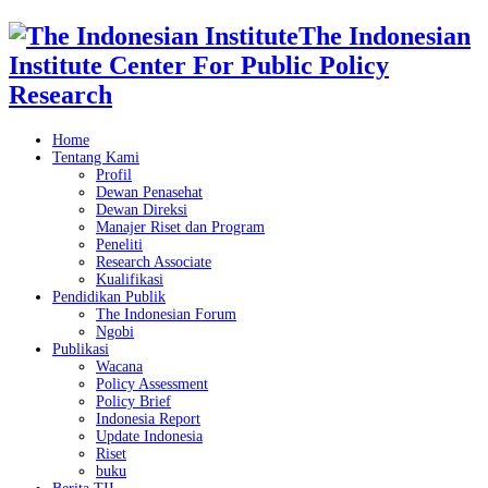
The Indonesian
Institute Center For Public Policy
Research
Home
Tentang Kami
Profil
Dewan Penasehat
Dewan Direksi
Manajer Riset dan Program
Peneliti
Research Associate
Kualifikasi
Pendidikan Publik
The Indonesian Forum
Ngobi
Publikasi
Wacana
Policy Assessment
Policy Brief
Indonesia Report
Update Indonesia
Riset
buku