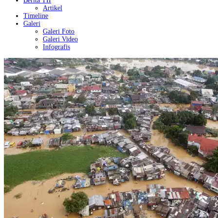
Berita TII
Artikel
Timeline
Galeri
Galeri Foto
Galeri Video
Infografis