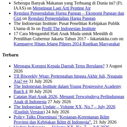
Seberapa Banyak Makanan yang Terbuang di Dunia ini? (Ft.
IAAS)
on
Mengingat Lagi Arti Penting Air
Regulasi Pengendalian Harga Pangan – Ekonomi Pangan dan
Gizi
on
Regulasi Pengendalian Harga Pangan
The Indonesian Institute: Pusat Penelitian Kebijakan Publik
Utama di In
on
Profil The Indonesian Institute
17 Cara Mengambil Hati Anak Muda untuk Memilih di
Pemilihan Gubernur Jakarta Tahun 2017 - Jakartakita.com
on
Kampanye Hitam Jelang Pilpres 2014 Rugikan Masyarakat
Terbaru
Mengapa Korupsi Kepala Daerah Terus Berulang?
3 August
2026
TII Biweekly Wrap: Pertengahan hingga Akhir Juli, Ngapain
Aja? 👀
31 July 2026
The Indonesian Institute dalam Young Progressive Academy
Batch 4
30 July 2026
Catatan Hari Anak 2026, Menanti Terwujudnya Perlindungan
Anak di Indonesia
27 July 2026
The Indonesian Update – Volume XX, No.7 – July 2026
(English Version)
24 July 2026
Policy Talks Diseminasi “Kesiapan-Kerentanan Iklim
Provinsi dan Kebijakan Iklim di Indonesia”.
21 July 2026