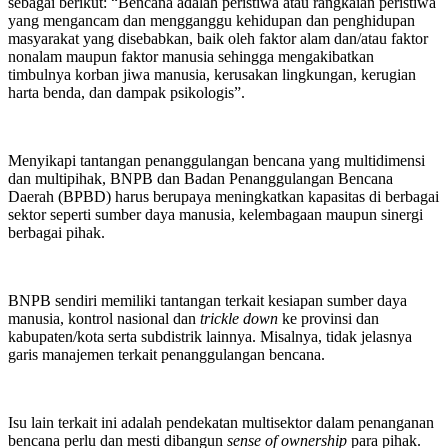
sebagai berikut: “Bencana adalah peristiwa atau rangkaian peristiwa
yang mengancam dan mengganggu kehidupan dan penghidupan
masyarakat yang disebabkan, baik oleh faktor alam dan/atau faktor
nonalam maupun faktor manusia sehingga mengakibatkan
timbulnya korban jiwa manusia, kerusakan lingkungan, kerugian
harta benda, dan dampak psikologis”.
Menyikapi tantangan penanggulangan bencana yang multidimensi
dan multipihak, BNPB dan Badan Penanggulangan Bencana
Daerah (BPBD) harus berupaya meningkatkan kapasitas di berbagai
sektor seperti sumber daya manusia, kelembagaan maupun sinergi
berbagai pihak.
BNPB sendiri memiliki tantangan terkait kesiapan sumber daya
manusia, kontrol nasional dan
trickle down
ke provinsi dan
kabupaten/kota serta subdistrik lainnya. Misalnya, tidak jelasnya
garis manajemen terkait penanggulangan bencana.
Isu lain terkait ini adalah pendekatan multisektor dalam penanganan
bencana perlu dan mesti dibangun
sense of ownership
para pihak.