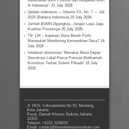
Kerentanan Iklim Provinsi dan Kebijakan Iklim
di Indonesia”.
21 July 2026
Update Indonesia — Volume XX, No. 7 — Juli
2026 (Bahasa Indonesia)
20 July 2026
Jumlah BUMN Dipangkas, Jangan Lupa Jaga
Kualitas Prosesnya
20 July 2026
TIF 134 – Koperasi Desa Merah Putih:
Mampukah Mendorong Kemandirian Desa?
16
July 2026
Initiative! diseminasi “Menakar Masa Depan
Demokrasi Lokal Pasca Putusan Mahkamah
Konstitusi Terkait Sistem Pilkada”
15 July
2026
Jl. HOS. Cokroaminoto No 92, Menteng,
Kota Jakarta
Pusat, Daerah Khusus Ibukota Jakarta
10310
Telepon: +6221 3158032
Email: contact@theindonesianinstitute.com