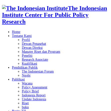
The Indonesian
Institute Center For Public Policy
Research
Home
Tentang Kami
Profil
Dewan Penasehat
Dewan Direksi
Manajer Riset dan Program
Peneliti
Research Associate
Kualifikasi
Pendidikan Publik
The Indonesian Forum
Ngobi
Publikasi
Wacana
Policy Assessment
Policy Brief
Indonesia Report
Update Indonesia
Riset
buku