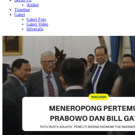
Berita TII
Artikel
Timeline
Galeri
Galeri Foto
Galeri Video
Infografis