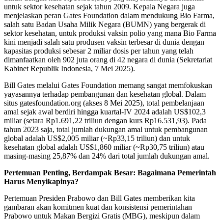
untuk sektor kesehatan sejak tahun 2009. Kepala Negara juga
menjelaskan peran Gates Foundation dalam mendukung Bio Farma,
salah satu Badan Usaha Milik Negara (BUMN) yang bergerak di
sektor kesehatan, untuk produksi vaksin polio yang mana Bio Farma
kini menjadi salah satu produsen vaksin terbesar di dunia dengan
kapasitas produksi sebesar 2 miliar dosis per tahun yang telah
dimanfaatkan oleh 902 juta orang di 42 negara di dunia (Sekretariat
Kabinet Republik Indonesia, 7 Mei 2025).
Bill Gates melalui Gates Foundation memang sangat memfokuskan
yayasannya terhadap pembangunan dan kesehatan global. Dalam
situs gatesfoundation.org (akses 8 Mei 2025), total pembelanjaan
amal sejak awal berdiri hingga kuartal-IV 2024 adalah US$102,3
miliar (setara Rp1.691,22 triliun dengan kurs Rp16.531,93). Pada
tahun 2023 saja, total jumlah dukungan amal untuk pembangunan
global adalah US$2,005 miliar (~Rp33,15 triliun) dan untuk
kesehatan global adalah US$1,860 miliar (~Rp30,75 triliun) atau
masing-masing 25,87% dan 24% dari total jumlah dukungan amal.
Pertemuan Penting, Berdampak Besar: Bagaimana Pemerintah
Harus Menyikapinya?
Pertemuan Presiden Prabowo dan Bill Gates memberikan kita
gambaran akan komitmen kuat dan konsistensi pemerintahan
Prabowo untuk Makan Bergizi Gratis (MBG), meskipun dalam