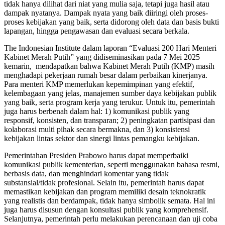
tidak hanya dilihat dari niat yang mulia saja, tetapi juga hasil atau
dampak nyatanya. Dampak nyata yang baik diiringi oleh proses-
proses kebijakan yang baik, serta didorong oleh data dan basis bukti
lapangan, hingga pengawasan dan evaluasi secara berkala.
The Indonesian Institute dalam laporan “Evaluasi 200 Hari Menteri
Kabinet Merah Putih” yang didiseminasikan pada 7 Mei 2025
kemarin, mendapatkan bahwa Kabinet Merah Putih (KMP) masih
menghadapi pekerjaan rumah besar dalam perbaikan kinerjanya.
Para menteri KMP memerlukan kepemimpinan yang efektif,
kelembagaan yang jelas, manajemen sumber daya kebijakan publik
yang baik, serta program kerja yang terukur. Untuk itu, pemerintah
juga harus berbenah dalam hal: 1) komunikasi publik yang
responsif, konsisten, dan transparan; 2) peningkatan partisipasi dan
kolaborasi multi pihak secara bermakna, dan 3) konsistensi
kebijakan lintas sektor dan sinergi lintas pemangku kebijakan.
Pemerintahan Presiden Prabowo harus dapat memperbaiki
komunikasi publik kementerian, seperti menggunakan bahasa resmi,
berbasis data, dan menghindari komentar yang tidak
substansial/tidak profesional. Selain itu, pemerintah harus dapat
memastikan kebijakan dan program memiliki desain teknokratik
yang realistis dan berdampak, tidak hanya simbolik semata. Hal ini
juga harus disusun dengan konsultasi publik yang komprehensif.
Selanjutnya, pemerintah perlu melakukan perencanaan dan uji coba