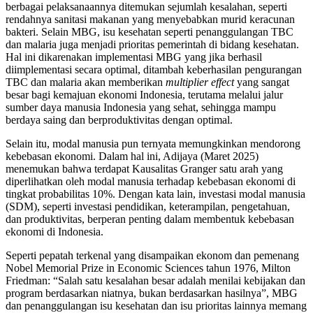
berbagai pelaksanaannya ditemukan sejumlah kesalahan, seperti
rendahnya sanitasi makanan yang menyebabkan murid keracunan
bakteri. Selain MBG, isu kesehatan seperti penanggulangan TBC
dan malaria juga menjadi prioritas pemerintah di bidang kesehatan.
Hal ini dikarenakan implementasi MBG yang jika berhasil
diimplementasi secara optimal, ditambah keberhasilan pengurangan
TBC dan malaria akan memberikan
multiplier effect
yang sangat
besar bagi kemajuan ekonomi Indonesia, terutama melalui jalur
sumber daya manusia Indonesia yang sehat, sehingga mampu
berdaya saing dan berproduktivitas dengan optimal.
Selain itu, modal manusia pun ternyata memungkinkan mendorong
kebebasan ekonomi. Dalam hal ini, Adijaya (Maret 2025)
menemukan bahwa terdapat Kausalitas Granger satu arah yang
diperlihatkan oleh modal manusia terhadap kebebasan ekonomi di
tingkat probabilitas 10%. Dengan kata lain, investasi modal manusia
(SDM), seperti investasi pendidikan, keterampilan, pengetahuan,
dan produktivitas, berperan penting dalam membentuk kebebasan
ekonomi di Indonesia.
Seperti pepatah terkenal yang disampaikan ekonom dan pemenang
Nobel Memorial Prize in Economic Sciences tahun 1976, Milton
Friedman: “Salah satu kesalahan besar adalah menilai kebijakan dan
program berdasarkan niatnya, bukan berdasarkan hasilnya”, MBG
dan penanggulangan isu kesehatan dan isu prioritas lainnya memang