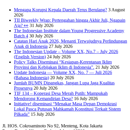
Mengapa Korupsi Kepala Daerah Terus Berulang?
3 August
2026
TII Biweekly Wrap: Pertengahan hingga Akhir Juli, Ngapain
Aja? 👀
31 July 2026
The Indonesian Institute dalam Young Progressive Academy
Batch 4
30 July 2026
Catatan Hari Anak 2026, Menanti Terwujudnya Perlindungan
Anak di Indonesia
27 July 2026
The Indonesian Update – Volume XX, No.7 – July 2026
(English Version)
24 July 2026
Policy Talks Diseminasi “Kesiapan-Kerentanan Iklim
Provinsi dan Kebijakan Iklim di Indonesia”.
21 July 2026
Update Indonesia — Volume XX, No. 7 — Juli 2026
(Bahasa Indonesia)
20 July 2026
Jumlah BUMN Dipangkas, Jangan Lupa Jaga Kualitas
Prosesnya
20 July 2026
TIF 134 – Koperasi Desa Merah Putih: Mampukah
Mendorong Kemandirian Desa?
16 July 2026
Initiative! diseminasi “Menakar Masa Depan Demokrasi
Lokal Pasca Putusan Mahkamah Konstitusi Terkait Sistem
Pilkada”
15 July 2026
Jl. HOS. Cokroaminoto No 92, Menteng, Kota Jakarta