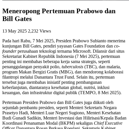
Meneropong Pertemuan Prabowo dan
Bill Gates
13 May 2025
2,232 Views
Pada hari Rabu, 7 Mei 2025, Presiden Prabowo Subianto menerima
kunjungan Bill Gates, pendiri yayasan Gates Foundation dan
co-
founder
perusahaan teknologi ternama Microsoft. Dilansir dari situs
Sekretariat Kabinet Republik Indonesia (7 Mei 2025), pertemuan
penting ini membahas beberapa kerja sama strategis, seperti
penanggulangan penyakit polio,
tuberculosis
(TBC), dan malaria,
program Makan Bergizi Gratis (MBG), dan mendorong kolaborasi
filantropi melalui Danantara Trust Fund. Selain itu, pertemuan
tersebut juga membahas inisiatif penting pembangunan
keberlanjutan, diantaranya kesehatan global, nutrisi, inklusi
keuangan, dan infrastruktur digital publik (TEMPO, 8 Mei 2025).
Pertemuan Presiden Prabowo dan Bill Gates juga diikuti oleh
sejumlah pembantu presiden, seperti Menteri Sekretaris Negara
Prasetyo Hadi, Menteri Luar Negeri Sugiono, Menteri Kesehatan
Budi Gunadi Sadikin, Menteri Investasi dan Hilirisasi/Kepala Badan
Koordinasi Penanaman Modal (BKPM) sekaligus
Chief Executive
Officer
Danantara Rosan Perkasa Roeslani, Sekretaris Kabinet