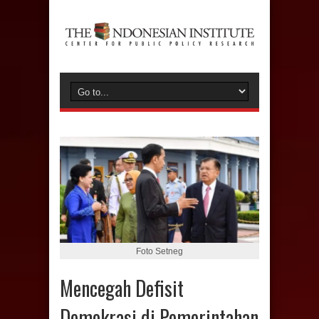
Foto Setneg
Mencegah Defisit
Demokrasi di Pemerintahan