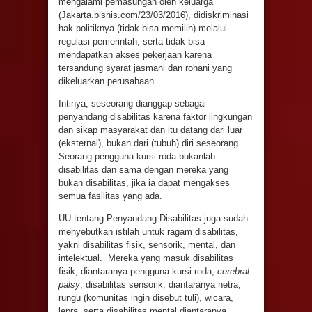
mengalami pemasungan oleh keluarga
(Jakarta.bisnis.com/23/03/2016), didiskriminasi
hak politiknya (tidak bisa memilih) melalui
regulasi pemerintah, serta tidak bisa
mendapatkan akses pekerjaan karena
tersandung syarat jasmani dan rohani yang
dikeluarkan perusahaan.
Intinya, seseorang dianggap sebagai
penyandang disabilitas karena faktor lingkungan
dan sikap masyarakat dan itu datang dari luar
(eksternal), bukan dari (tubuh) diri seseorang.
Seorang pengguna kursi roda bukanlah
disabilitas dan sama dengan mereka yang
bukan disabilitas, jika ia dapat mengakses
semua fasilitas yang ada.
UU tentang Penyandang Disabilitas juga sudah
menyebutkan istilah untuk ragam disabilitas,
yakni disabilitas fisik, sensorik, mental, dan
intelektual. Mereka yang masuk disabilitas
fisik, diantaranya pengguna kursi roda,
ce
r
ebral
palsy
; disabilitas sensorik, diantaranya netra,
rungu (komunitas ingin disebut tuli), wicara,
lepra, serta disabilitas mental diantaranya