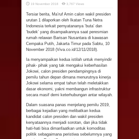
19 November 2018
3,767 Views
Tersiar berita, Ma’ruf Amin calon wakil presiden
urutan 1 dilaporkan oleh Ikatan Tuna Netra
Indonesia terkait pernyatananya ‘buta’ dan
‘budek’ yang disampaikannya saat peresmian
rumah relawan Barisan Nusantara di kawasan
Cempaka Putih, Jakarta Timur pada Sabtu, 10
November 2018 (Viva.co.id/12/11/2018).
Ia menyampaikan kedua istilah untuk menyindir
pihak- pihak yang tak mengakui keberhasilan
Jokowi, calon presiden pendampingnya di
pemilu tahun depan dimana menurutnya kinerja
Jokowi selama empat tahun telah meletakkan
dasar ekonomi, yakni membangun infrastruktur
secara masif demi keterhubungan antar wilayah.
Dalam suasana panas menjelang pemilu 2019,
berbagai kejadian yang melibatkan kedua
kandidat calon presiden dan wakil presiden
kenyataannya menjadi sorotan, dan jika tidak
hati-hati bisa dimanfaatkan untuk komoditas
politik sebagaimana peristiwa sebelumnya yang