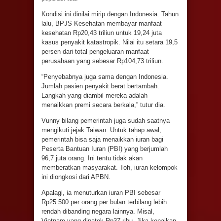
Kondisi ini dinilai mirip dengan Indonesia. Tahun
lalu, BPJS Kesehatan membayar manfaat
kesehatan Rp20,43 triliun untuk 19,24 juta
kasus penyakit katastropik. Nilai itu setara 19,5
persen dari total pengeluaran manfaat
perusahaan yang sebesar Rp104,73 triliun.
“Penyebabnya juga sama dengan Indonesia.
Jumlah pasien penyakit berat bertambah.
Langkah yang diambil mereka adalah
menaikkan premi secara berkala,” tutur dia.
Vunny bilang pemerintah juga sudah saatnya
mengikuti jejak Taiwan. Untuk tahap awal,
pemerintah bisa saja menaikkan iuran bagi
Peserta Bantuan Iuran (PBI) yang berjumlah
96,7 juta orang. Ini tentu tidak akan
memberatkan masyarakat. Toh, iuran kelompok
ini diongkosi dari APBN.
Apalagi, ia menuturkan iuran PBI sebesar
Rp25.500 per orang per bulan terbilang lebih
rendah dibanding negara lainnya. Misal,
Vietnam yang dipatok Rp37 ribu. Jika kenaikan