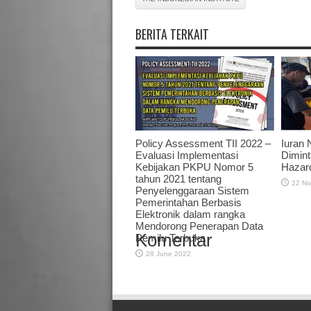
BERITA TERKAIT
Policy Assessment TII 2022 –
Iuran 
Evaluasi Implementasi
Dimint
Kebijakan PKPU Nomor 5
Hazar
tahun 2021 tentang
22 No
Penyelenggaraan Sistem
Pemerintahan Berbasis
Elektronik dalam rangka
Mendorong Penerapan Data
Komentar
Pemilu Terbuka
28 June 2022