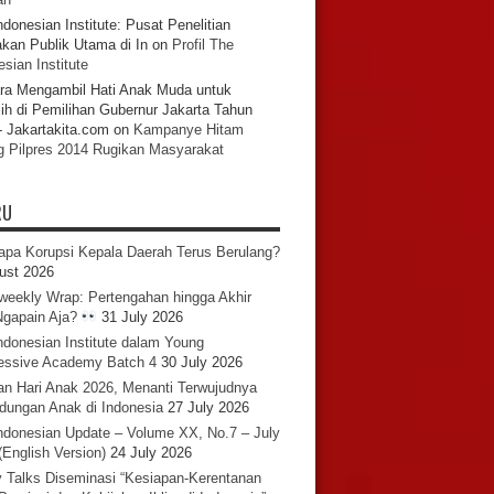
ndonesian Institute: Pusat Penelitian
akan Publik Utama di In
on
Profil The
sian Institute
ra Mengambil Hati Anak Muda untuk
ih di Pemilihan Gubernur Jakarta Tahun
- Jakartakita.com
on
Kampanye Hitam
g Pilpres 2014 Rugikan Masyarakat
RU
pa Korupsi Kepala Daerah Terus Berulang?
ust 2026
iweekly Wrap: Pertengahan hingga Akhir
 Ngapain Aja?
31 July 2026
ndonesian Institute dalam Young
essive Academy Batch 4
30 July 2026
an Hari Anak 2026, Menanti Terwujudnya
ndungan Anak di Indonesia
27 July 2026
ndonesian Update – Volume XX, No.7 – July
(English Version)
24 July 2026
y Talks Diseminasi “Kesiapan-Kerentanan