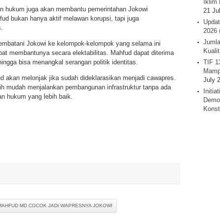
Iklim 
ran hukum juga akan membantu pemerintahan Jokowi
21 Ju
d bukan hanya aktif melawan korupsi, tapi juga
Updat
.
2026 
Jumla
mbatani Jokowi ke kelompok-kelompok yang selama ini
Kuali
apat membantunya secara elektabilitas. Mahfud dapat diterima
ingga bisa menangkal serangan politik identitas.
TIF 1
Mamp
ud akan melonjak jika sudah dideklarasikan menjadi cawapres.
July 
ih mudah menjalankan pembangunan infrastruktur tanpa ada
Initi
n hukum yang lebih baik.
Demok
Konst
MAHFUD MD COCOK JADI WAPRESNYA JOKOWI