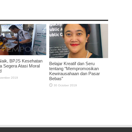
Naik, BPJS Kesehatan
Belajar Kreatif dan Seru
a Segera Atasi Moral
tentang “Mempromosikan
d
Kewirausahaan dan Pasar
vember 2019
Bebas”
30 October 2019