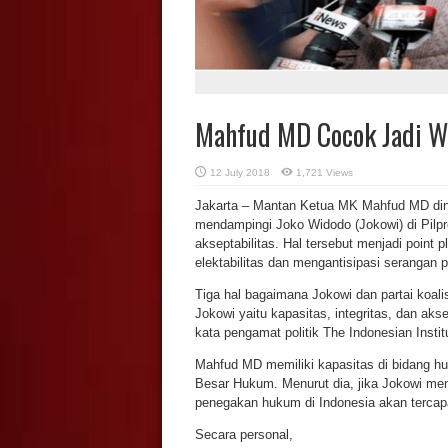
Mahfud MD Cocok Jadi Wa
12 July 2018
1,721 Views
Jakarta – Mantan Ketua MK Mahfud MD dinila
mendampingi Joko Widodo (Jokowi) di Pilpre
akseptabilitas. Hal tersebut menjadi poin
elektabilitas dan mengantisipasi serangan pol
Tiga hal bagaimana Jokowi dan partai koal
Jokowi yaitu kapasitas, integritas, dan ak
kata pengamat politik The Indonesian Instit
Mahfud MD memiliki kapasitas di bidang 
Besar Hukum. Menurut dia, jika Jokowi m
penegakan hukum di Indonesia akan tercap
Secara personal,