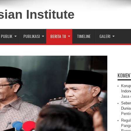
 PUBLIK
PUBLIKASI
BERITA TII
TIMELINE
GALERI
KOMEN
Korup
Indon
Jasa 
Seber
Dunia 
Pentin
Regul
Panga
Pang