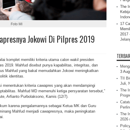
The I
Kebij
Indone
17 Ca
Foto MI
Memil
2017 
presnya Jokowi Di Pilpres 2019
Jelan
TERBA
i komplet memiliki kriteria utama calon wakil presiden
s 2019. Mahfud disebut punya kapabilitas, integritas, dan
Menga
t plus Mahfud yang bakal memudahkan Jokowi meningkatkan
3 Aug
itik identitas.
TII B
Juli,
isi menentukan kriteria cawapres yang akan mendampingi
The I
septabilitas. Mahfud MD memenuhi ketiga persyaratan tersebut,”
Progr
ute, Arfianto Purbolaksono, Kamis (12/7).
Catat
hukum karena pengalamannya sebagai Ketua MK dan Guru
Perli
eminang Mahfud menjadi cawapresnya, maka peningkatan
The I
ai.
2026 
Polic