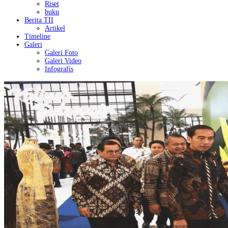
Riset
buku
Berita TII
Artikel
Timeline
Galeri
Galeri Foto
Galeri Video
Infografis