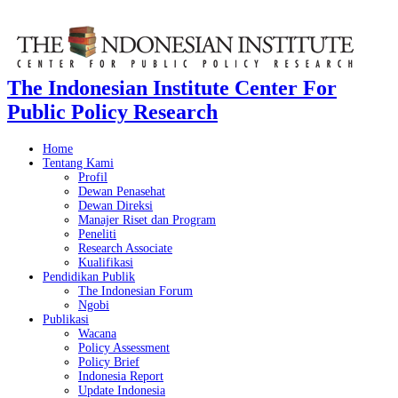
The Indonesian Institute Center For
Public Policy Research
Home
Tentang Kami
Profil
Dewan Penasehat
Dewan Direksi
Manajer Riset dan Program
Peneliti
Research Associate
Kualifikasi
Pendidikan Publik
The Indonesian Forum
Ngobi
Publikasi
Wacana
Policy Assessment
Policy Brief
Indonesia Report
Update Indonesia