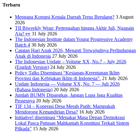
Terbaru
Mengapa Korupsi Kepala Daerah Terus Berulang?
3 August
2026
TII Biweekly Wrap: Pertengahan hingga Akhir Juli, Ngapain
Aja? 👀
31 July 2026
The Indonesian Institute dalam Young Progressive Academy
Batch 4
30 July 2026
Catatan Hari Anak 2026, Menanti Terwujudnya Perlindungan
Anak di Indonesia
27 July 2026
The Indonesian Update – Volume XX, No.7 – July 2026
(English Version)
24 July 2026
Policy Talks Diseminasi “Kesiapan-Kerentanan Iklim
Provinsi dan Kebijakan Iklim di Indonesia”.
21 July 2026
Update Indonesia — Volume XX, No. 7 — Juli 2026
(Bahasa Indonesia)
20 July 2026
Jumlah BUMN Dipangkas, Jangan Lupa Jaga Kualitas
Prosesnya
20 July 2026
TIF 134 – Koperasi Desa Merah Putih: Mampukah
Mendorong Kemandirian Desa?
16 July 2026
Initiative! diseminasi “Menakar Masa Depan Demokrasi
Lokal Pasca Putusan Mahkamah Konstitusi Terkait Sistem
Pilkada”
15 July 2026