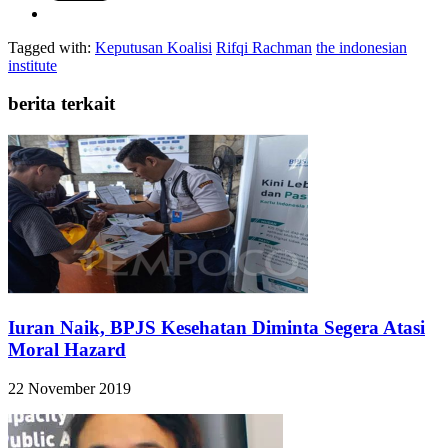
Tagged with:
Keputusan Koalisi
Rifqi Rachman
the indonesian
institute
berita terkait
Iuran Naik, BPJS Kesehatan Diminta Segera Atasi
Moral Hazard
22 November 2019