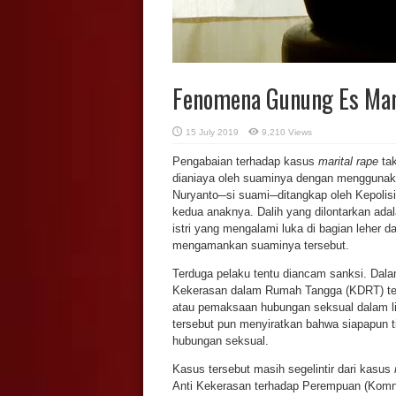
Fenomena Gunung Es Mari
15 July 2019
9,210 Views
Pengabaian terhadap kasus
marital rape
ta
dianiaya oleh suaminya dengan menggunakan
Nuryanto─si suami─ditangkap oleh Kepolisi
kedua anaknya. Dalih yang dilontarkan ada
istri yang mengalami luka di bagian leher d
mengamankan suaminya tersebut.
Terduga pelaku tentu diancam sanksi. Da
Kekerasan dalam Rumah Tangga (KDRT) ter
atau pemaksaan hubungan seksual dalam lin
tersebut pun menyiratkan bahwa siapapun 
hubungan seksual.
Kasus tersebut masih segelintir dari kasus
Anti Kekerasan terhadap Perempuan (Komn