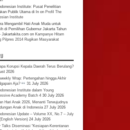
ndonesian Institute: Pusat Penelitian
akan Publik Utama di In
on
Profil The
sian Institute
ra Mengambil Hati Anak Muda untuk
ih di Pemilihan Gubernur Jakarta Tahun
- Jakartakita.com
on
Kampanye Hitam
g Pilpres 2014 Rugikan Masyarakat
RU
pa Korupsi Kepala Daerah Terus Berulang?
ust 2026
iweekly Wrap: Pertengahan hingga Akhir
 Ngapain Aja?
31 July 2026
ndonesian Institute dalam Young
essive Academy Batch 4
30 July 2026
an Hari Anak 2026, Menanti Terwujudnya
ndungan Anak di Indonesia
27 July 2026
ndonesian Update – Volume XX, No.7 – July
(English Version)
24 July 2026
y Talks Diseminasi “Kesiapan-Kerentanan