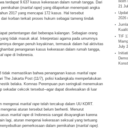
Iklim 
wa terdapat 9.637 kasus kekerasan dalam rumah tangga. Dari
21 Ju
 pernikahan (
marital rape)
yang dilaporkan menempati angka
Updat
tahun 2017 yang mencapai 172 kasus. Hal tersebut
2026 
dari korban terkait proses hukum sebagai tameng tindak
Jumla
Kuali
dapat pertentangan dari beberapa kalangan. Sebagian orang
TIF 1
 yang tidak masuk akal. Interpretasi agama pada umumnya
Mamp
aminya dengan penuh keyakinan, termasuk dalam hal aktivitas
July 
enghambat penanganan kasus kekerasan dalam rumah tangga,
Initi
tal rape
di Indonesia.
Demok
Konst
18 tidak memastikan bahwa penanganan kasus
marital rape
dari The Jakarta Post (11/7), polisi kadangkala memperlakukan
omestik belaka. Komnas Perempuan pun seringkali menemukan
p sekadar cekcok tersebut─agar dapat diselesaikan di luar
ran mengenai
marital rape
telah tercakup dalam UU KDRT.
mengenai aturan tersebut belum berhenti. Menurut
 kasus
marital rape
di Indonesia sangat disayangkan karena
ain lagi, aturan mengenai kekerasan seksual yang tertuang
 menyebutkan pemerkosaan dalam pernikahan (
marital rape).