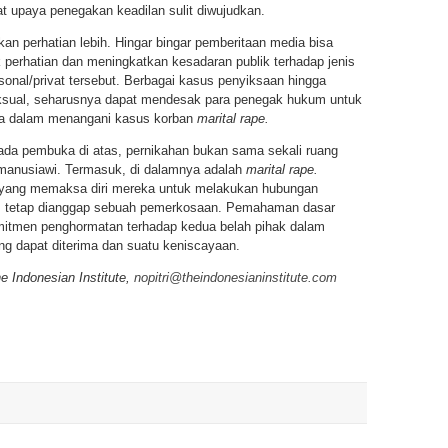
t upaya penegakan keadilan sulit diwujudkan.
an perhatian lebih. Hingar bingar pemberitaan media bisa
ik perhatian dan meningkatkan kesadaran publik terhadap jenis
onal/privat tersebut. Berbagai kasus penyiksaan hingga
sual, seharusnya dapat mendesak para penegak hukum untuk
a dalam menangani kasus korban
marital rape.
 pada pembuka di atas, pernikahan bukan sama sekali ruang
manusiawi. Termasuk, di dalamnya adalah
marital rape.
g yang memaksa diri mereka untuk melakukan hubungan
an, tetap dianggap sebuah pemerkosaan. Pemahaman dasar
omitmen penghormatan terhadap kedua belah pihak dalam
ang dapat diterima dan suatu keniscayaan.
he Indonesian Institute,
nopitri@theindonesianinstitute.com