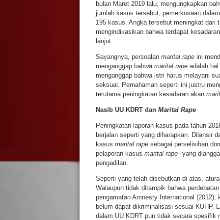
bulan Maret 2019 lalu, mengungkapkan bah
jumlah kasus tersebut, pemerkosaan dalam
195 kasus. Angka tersebut meningkat dari 
mengindikasikan bahwa terdapat kesadaran 
lanjut.
Sayangnya, persoalan
marital rape
ini men
menganggap bahwa
marital rape
adalah hal
menganggap bahwa istri harus melayani su
seksual. Pemahaman seperti ini justru m
terutama peningkatan kesadaran akan
mari
Nasib UU KDRT dan
Marital Rape
Peningkatan laporan kasus pada tahun 20
berjalan seperti yang diharapkan. Dilansir 
kasus
marital rape
sebagai perselisihan d
pelaporan kasus
marital rape─
yang diangga
pengadilan.
Seperti yang telah disebutkan di atas, atu
Walaupun tidak ditampik bahwa perdebatan 
pengamatan Amnesty International (2012),
belum dapat dikriminalisasi sesuai KUHP. L
dalam UU KDRT pun tidak secara spesifik