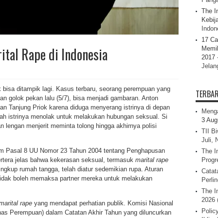
The I
Kebij
Indone
17 Ca
tal Rape di Indonesia
Memil
2017 
Jelan
k bisa ditampik lagi. Kasus terbaru, seorang perempuan yang
TERBA
 golok pekan lalu (5/7), bisa menjadi gambaran. Anton
an Tanjung Priok karena diduga menyerang istrinya di depan
Menga
lah istrinya menolak untuk melakukan hubungan seksual. Si
3 Aug
an lengan menjerit meminta tolong hingga akhirnya polisi
TII B
Juli,
lam Pasal 8 UU Nomor 23 Tahun 2004 tentang Penghapusan
The I
tera jelas bahwa kekerasan seksual, termasuk
marital rape
Progr
gkup rumah tangga, telah diatur sedemikian rupa. Aturan
Catat
tidak boleh memaksa partner mereka untuk melakukan
Perli
The I
2026 
marital rape
yang mendapat perhatian publik. Komisi Nasional
Polic
as Perempuan) dalam Catatan Akhir Tahun yang diluncurkan