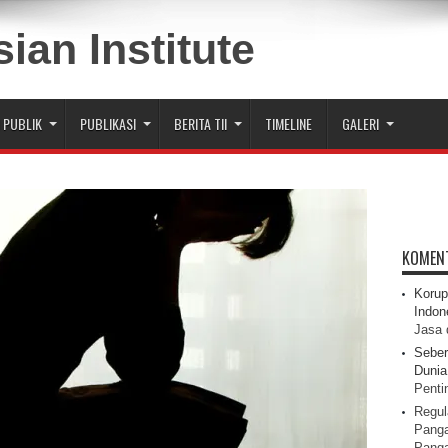
 PUBLIK
PUBLIKASI
BERITA TII
TIMELINE
GALERI
KOMEN
Korup
Indon
Jasa 
Seber
Dunia 
Pentin
Regul
Panga
Pang