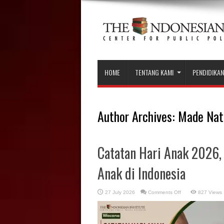
HOME
TENTANG KAMI
PENDIDIKAN
Author Archives: Made Nat
Catatan Hari Anak 2026,
Anak di Indonesia
on
27 July 2026
Comments Off
827 Views
Catatan
Hari
Anak
2026,
Menanti