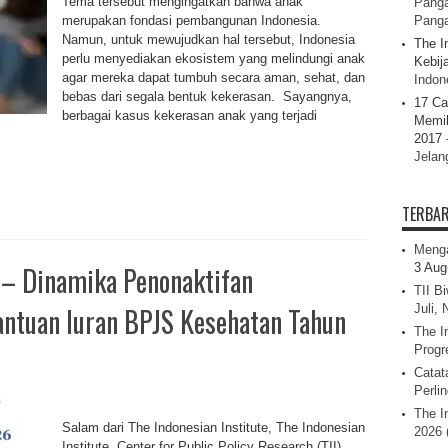
Tema tersebut mengingatkan bahwa anak
Panga
merupakan fondasi pembangunan Indonesia.
Pang
Namun, untuk mewujudkan hal tersebut, Indonesia
The I
perlu menyediakan ekosistem yang melindungi anak
Kebij
agar mereka dapat tumbuh secara aman, sehat, dan
Indone
bebas dari segala bentuk kekerasan. Sayangnya,
17 Ca
berbagai kasus kekerasan anak yang terjadi
Memil
2017 
Jelan
TERBA
Menga
– Dinamika Penonaktifan
3 Aug
TII B
ntuan Iuran BPJS Kesehatan Tahun
Juli,
The I
Progr
Catat
Perli
s
The I
Salam dari The Indonesian Institute, The Indonesian
2026 
Institute, Center for Public Policy Research (TII)