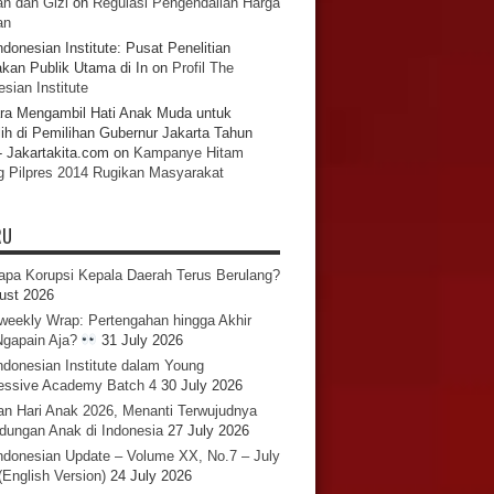
n dan Gizi
on
Regulasi Pengendalian Harga
an
ndonesian Institute: Pusat Penelitian
akan Publik Utama di In
on
Profil The
sian Institute
ra Mengambil Hati Anak Muda untuk
ih di Pemilihan Gubernur Jakarta Tahun
- Jakartakita.com
on
Kampanye Hitam
g Pilpres 2014 Rugikan Masyarakat
RU
pa Korupsi Kepala Daerah Terus Berulang?
ust 2026
iweekly Wrap: Pertengahan hingga Akhir
 Ngapain Aja?
31 July 2026
ndonesian Institute dalam Young
essive Academy Batch 4
30 July 2026
an Hari Anak 2026, Menanti Terwujudnya
ndungan Anak di Indonesia
27 July 2026
ndonesian Update – Volume XX, No.7 – July
(English Version)
24 July 2026