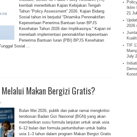
Polic
kembali menerbitkan Kajian Kebijakan Tengah
Iklim 
Tahun “Policy Assessment” 2026. Kajian Bidang
21 Ju
Sosial tahun ini berjudul “Dinamika Penonaktifan
Updat
Kepesertaan Penerima Bantuan Iuran BPJS
2026 
Kesehatan Tahun 2026 dan Implikasinya.” Kajian ini
Jumla
menelaah implementasi penonaktifan kepesertaan
Kuali
Penerima Bantuan Iuran (PBI) BPJS Kesehatan
TIF 1
unggal Sosial ...
Mamp
July 
Initi
Demok
Konst
 Melalui Makan Bergizi Gratis?
s
Bulan Mei 2026, publik dan pakar ramai mengkritisi
terobosan Badan Gizi Nasional (BGN) yang akan
memberikan susu formula lanjutan untuk anak usia
6–12 bulan dan formula pertumbuhan untuk balita
usia 1–3 tahun dalam program Makan Bergizi Gratis