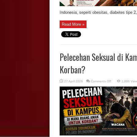
Indonesia, seperti obesitas, diabetes tipe 2, 
Read More »
Pelecehan Seksual di Ka
Korban?
on
27 April 2026
Comments Off
1,986 Vie
Pelecehan
Seksual
di
Kampus,
Di
Mana
Ruang
Aman
untuk
Korban?