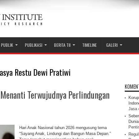
 PUBLIK
PUBLIKASI
BERITA TII
TIMELINE
GALERI
asya Restu Dewi Pratiwi
KOMEN
 Menanti Terwujudnya Perlindungan
Korup
Indon
Jasa 
Seber
Dunia 
Pentin
Hari Anak Nasional tahun 2026 mengusung tema
“Sayang Anak, Lindungi dan Bangun Masa Depan.”
Regul