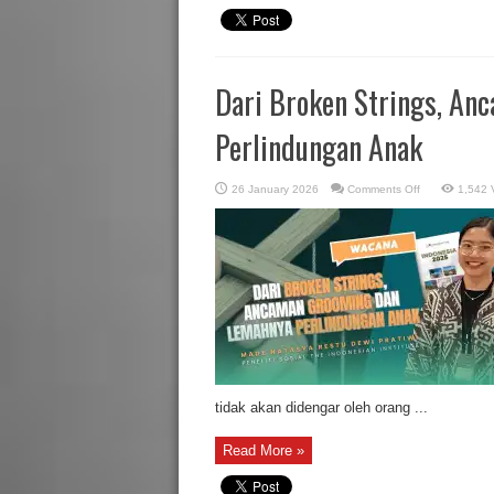
Dari Broken Strings, A
Perlindungan Anak
on
26 January 2026
Comments Off
1,542 
Dari
Broken
Strings,
Ancaman
Grooming
dan
Lemahnya
Perlindungan
Anak
tidak akan didengar oleh orang ...
Read More »