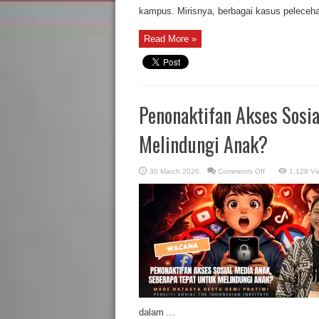
kampus. Mirisnya, berbagai kasus peleceha
Read More »
Penonaktifan Akses Sosia
Melindungi Anak?
on
30 March 2026
Comments Off
1,128 Vi
Penonaktifan
Akses
Sosial
Media
Anak,
Seberapa
Tepat
untuk
Melindungi
Anak?
dalam ...