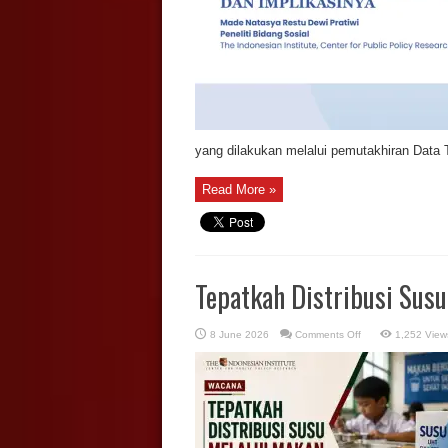
Dinamika
Penonaktifan
Kepesertaan
Penerima
Bantuan
Iuran
BPJS
Kesehatan
Tahun
2026
dan
Implikasinya
yang dilakukan melalui pemutakhiran Data T
Read More »
Tepatkah Distribusi Susu
on
8 June 2026
Comments Off
1,252 View
Tepatkah
Distribusi
Susu
Melalui
Makan
Bergizi
Gratis?