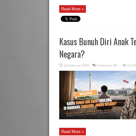
Read More »
Kasus Bunuh Diri Anak T
Negara?
on
23 February 2026
Comments Off
22,63
Kasus
Bunuh
Diri
Anak
Terulang,
Di
Manakah
Tanggung
Jawab
Negara?
Read More »