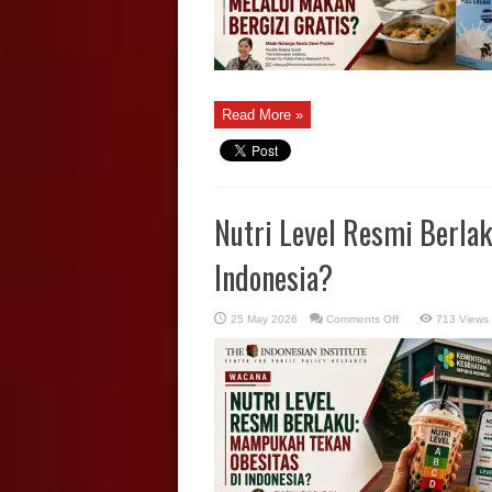
Read More »
Nutri Level Resmi Berla
Indonesia?
on
25 May 2026
Comments Off
713 Views
Nutri
Level
Resmi
Berlaku:
Mampukah
Tekan
Obesitas
di
Indonesia?