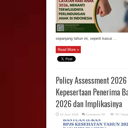
Terwujudnya
Perlindungan
Anak
di
Indonesia
sepanjang tahun ini, seperti kasus ...
Read More »
Policy Assessment 2026 
Kepesertaan Penerima Ba
2026 dan Implikasinya
on
29 June 2026
Comments Off
787 View
Policy
Assessment
2026
–