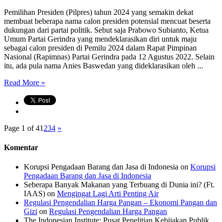
Pemilihan Presiden (Pilpres) tahun 2024 yang semakin dekat
membuat beberapa nama calon presiden potensial mencuat beserta
dukungan dari partai politik. Sebut saja Prabowo Subianto, Ketua
Umum Partai Gerindra yang mendeklarasikan diri untuk maju
sebagai calon presiden di Pemilu 2024 dalam Rapat Pimpinan
Nasional (Rapimnas) Partai Gerindra pada 12 Agustus 2022. Selain
itu, ada pula nama Anies Baswedan yang dideklarasikan oleh ...
Read More »
Page 1 of 4
1
2
3
4
»
Komentar
Korupsi Pengadaan Barang dan Jasa di Indonesia
on
Korupsi
Pengadaan Barang dan Jasa di Indonesia
Seberapa Banyak Makanan yang Terbuang di Dunia ini? (Ft.
IAAS)
on
Mengingat Lagi Arti Penting Air
Regulasi Pengendalian Harga Pangan – Ekonomi Pangan dan
Gizi
on
Regulasi Pengendalian Harga Pangan
The Indonesian Institute: Pusat Penelitian Kebijakan Publik