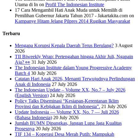
Utama di In
on
Profil The Indonesian Institute
17 Cara Mengambil Hati Anak Muda untuk Memilih di
Pemilihan Gubernur Jakarta Tahun 2017 - Jakartakita.com
on
Kampanye Hitam Jelang Pilpres 2014 Rugikan Masyarakat
Terbaru
Mengapa Korupsi Kepala Daerah Terus Berulang?
3 August
2026
TII Biweekly Wrap: Pertengahan hingga Akhir Juli, Ngapain
Aja? 👀
31 July 2026
The Indonesian Institute dalam Young Progressive Academy
Batch 4
30 July 2026
Catatan Hari Anak 2026, Menanti Terwujudnya Perlindungan
Anak di Indonesia
27 July 2026
The Indonesian Update – Volume XX, No.7 – July 2026
(English Version)
24 July 2026
Policy Talks Diseminasi “Kesiapan-Kerentanan Iklim
Provinsi dan Kebijakan Iklim di Indonesia”.
21 July 2026
Update Indonesia — Volume XX, No. 7 — Juli 2026
(Bahasa Indonesia)
20 July 2026
Jumlah BUMN Dipangkas, Jangan Lupa Jaga Kualitas
Prosesnya
20 July 2026
TIF 134 – Koperasi Desa Merah Putih: Mampukah