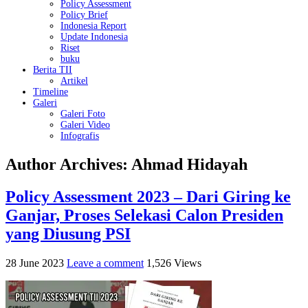
Policy Assessment
Policy Brief
Indonesia Report
Update Indonesia
Riset
buku
Berita TII
Artikel
Timeline
Galeri
Galeri Foto
Galeri Video
Infografis
Author Archives: Ahmad Hidayah
Policy Assessment 2023 – Dari Giring ke
Ganjar, Proses Selekasi Calon Presiden
yang Diusung PSI
28 June 2023
Leave a comment
1,526 Views