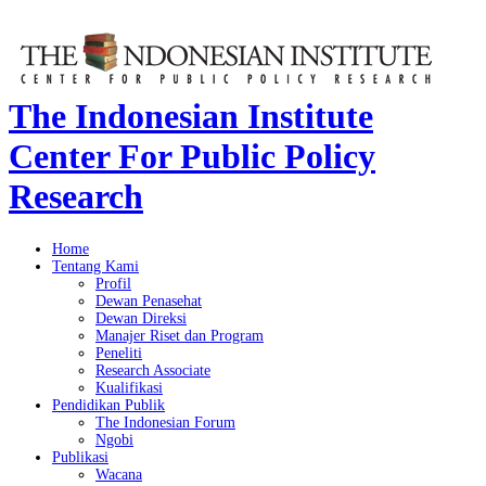
The Indonesian Institute
Center For Public Policy
Research
Home
Tentang Kami
Profil
Dewan Penasehat
Dewan Direksi
Manajer Riset dan Program
Peneliti
Research Associate
Kualifikasi
Pendidikan Publik
The Indonesian Forum
Ngobi
Publikasi
Wacana