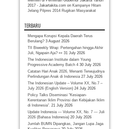
Memilih di Pemilihan Gubernur Jakarta Tahun
2017 - Jakartakita.com
on
Kampanye Hitam
Jelang Pilpres 2014 Rugikan Masyarakat
TERBARU
Mengapa Korupsi Kepala Daerah Terus
Berulang?
3 August 2026
TII Biweekly Wrap: Pertengahan hingga Akhir
Juli, Ngapain Aja? 👀
31 July 2026
The Indonesian Institute dalam Young
Progressive Academy Batch 4
30 July 2026
Catatan Hari Anak 2026, Menanti Terwujudnya
Perlindungan Anak di Indonesia
27 July 2026
The Indonesian Update – Volume XX, No.7 –
July 2026 (English Version)
24 July 2026
Policy Talks Diseminasi “Kesiapan-
Kerentanan Iklim Provinsi dan Kebijakan Iklim
di Indonesia”.
21 July 2026
Update Indonesia — Volume XX, No. 7 — Juli
2026 (Bahasa Indonesia)
20 July 2026
Jumlah BUMN Dipangkas, Jangan Lupa Jaga
Kualitas Prosesnya
20 July 2026