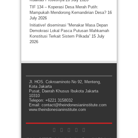
TIF 134 – Koperasi Desa Merah Putih:
Mampukah Mendorong Kemandirian Desa?
16
July 2026
Initiative! diseminasi “Menakar Masa Depan
Demokrasi Lokal Pasca Putusan Mahkamah
Konstitusi Terkait Sistem Pilkada”
15 July
2026
Jl. HOS. Cokroaminoto No 92, Menteng,
Kota Jakarta
Pusat, Daerah Khusus Ibukota Jakarta
10310
Telepon: +6221 3158032
Email: contact@theindonesianinstitute.com
www.theindonesianinstitute.com