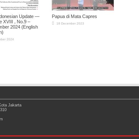
ndonesian Update —
Papua di Mata Capres
 XVIII , No.9 –
18 December 2023
ber 2024 (English
n)
ober 2024
ota Jakarta
0310
om