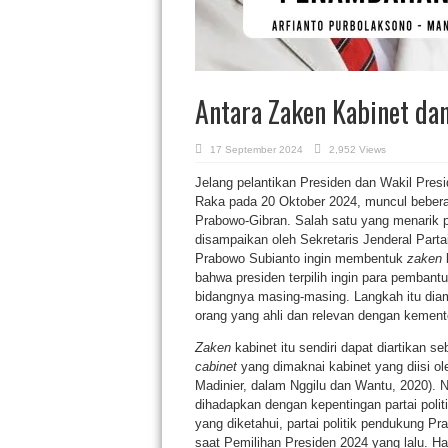
Antara Zaken Kabinet d
17 September 2024
2,952 Views
Jelang pelantikan Presiden dan Wakil Pres
Raka pada 20 Oktober 2024, muncul beber
Prabowo-Gibran. Salah satu yang menarik 
disampaikan oleh Sekretaris Jenderal Part
Prabowo Subianto ingin membentuk
zaken
k
bahwa presiden terpilih ingin para pembant
bidangnya masing-masing. Langkah itu diam
orang yang ahli dan relevan dengan kemente
Zaken
kabinet itu sendiri dapat diartikan 
cabinet
yang dimaknai kabinet yang diisi o
Madinier, dalam Nggilu dan Wantu, 2020)
dihadapkan dengan kepentingan partai poli
yang diketahui, partai politik pendukung P
saat Pemilihan Presiden 2024 yang lalu. Ha