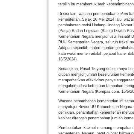
terpilih itu membentuk arah kepemimpinann
Di sisi lain, wacana pembentukan
zaken
kab
kementerian. Sejak 16 Mei 2024 lalu, wac
pembahasan revisi Undang-Undang Nomor 39
(Panja) Badan Legislasi (Baleg) Dewan Per
Kementerian Negara menjadi usul inisiatif
RUU Kementerian Negara, seluruh fraksi me
Adapun sejumlah materi muatan pembahasa
kata wakil menteri adalah pejabat karier
16/5/2024).
Sedangkan, Pasal 15 yang sebelumnya berb
diubah menjadi jumlah keseluruhan kemente
memperhatikan efektivitas penyelenggaraa
mengakomodasi ketentuan tambahan menge
Kementerian Negara (Kompas.com, 16/5/20
Wacana penambahan kementerian ini semak
menyetujui Revisi UU Kementerian Negara u
demikian, penambahan kementerian merupa
kabinet ditengah penambahan jumlah kemen
Pembentukan kabinet memang merupakan hak
kementerian. Namun, patut diingat bahwa 