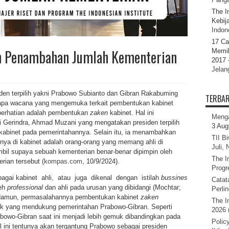
The I
Kebij
Indone
17 Ca
an Penambahan Jumlah Kementerian
Memil
2017 
Jelan
iden terpilih yakni Prabowo Subianto dan Gibran Rakabuming
TERBA
apa wacana yang mengemuka terkait pembentukan kabinet
perhatian adalah pembentukan
zaken
kabinet. Hal ini
Menga
ai Gerindra, Ahmad Muzani yang mengatakan presiden terpilih
3 Aug
abinet pada pemerintahannya. Selain itu, ia menambahkan
TII B
unya di kabinet adalah orang-orang yang memang ahli di
Juli,
bil supaya sebuah kementerian benar-benar dipimpin oleh
The I
rian tersebut (
kompas.com
, 10/9/2024).
Progr
sebagai kabinet ahli, atau juga dikenal dengan istilah
bussines
Catat
leh
professional
dan ahli pada urusan yang dibidangi (Mochtar;
Perli
. Namun, permasalahannya pembentukan kabinet
zaken
The I
tik yang mendukung pemerintahan Prabowo-Gibran. Seperti
2026 
rabowo-Gibran saat ini menjadi lebih gemuk dibandingkan pada
Polic
l ini tentunya akan tergantung Prabowo sebagai presiden