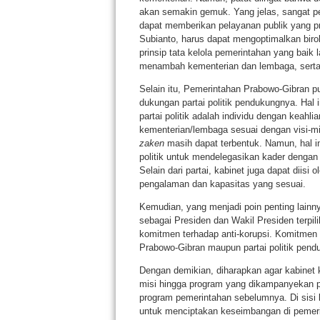
akan semakin gemuk. Yang jelas, sangat pe
dapat memberikan pelayanan publik yang pri
Subianto, harus dapat mengoptimalkan birokr
prinsip tata kelola pemerintahan yang baik
menambah kementerian dan lembaga, serta 
Selain itu, Pemerintahan Prabowo-Gibran 
dukungan partai politik pendukungnya. Hal 
partai politik adalah individu dengan keahl
kementerian/lembaga sesuai dengan visi-mi
zaken
masih dapat terbentuk. Namun, hal ini
politik untuk mendelegasikan kader dengan 
Selain dari partai, kabinet juga dapat diis
pengalaman dan kapasitas yang sesuai.
Kemudian, yang menjadi poin penting lain
sebagai Presiden dan Wakil Presiden terpi
komitmen terhadap anti-korupsi. Komitmen 
Prabowo-Gibran maupun partai politik pen
Dengan demikian, diharapkan agar kabinet 
misi hingga program yang dikampanyekan p
program pemerintahan sebelumnya. Di sisi lai
untuk menciptakan keseimbangan di pemerin