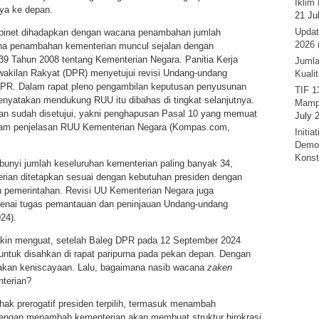
Iklim 
ya ke depan.
21 Ju
Updat
inet dihadapkan dengan wacana penambahan jumlah
2026 
ana penambahan kementerian muncul sejalan dengan
 Tahun 2008 tentang Kementerian Negara. Panitia Kerja
Jumla
wakilan Rakyat (DPR) menyetujui revisi Undang-undang
Kuali
 DPR. Dalam rapat pleno pengambilan keputusan penyusunan
TIF 1
nyatakan mendukung RUU itu dibahas di tingkat selanjutnya.
Mamp
n sudah disetujui, yakni penghapusan Pasal 10 yang memuat
July 
 dalam penjelasan RUU Kementerian Negara (Kompas.com,
Initi
Demok
Konst
unyi jumlah keseluruhan kementerian paling banyak 34,
rian ditetapkan sesuai dengan kebutuhan presiden dengan
n pemerintahan. Revisi UU Kementerian Negara juga
nai tugas pemantauan dan peninjauan Undang-undang
24).
in menguat, setelah Baleg DPR pada 12 September 2024
ntuk disahkan di rapat paripurna pada pekan depan. Dengan
kan keniscayaan. Lalu, bagaimana nasib wacana
zaken
terian?
 prerogatif presiden terpilih, termasuk menambah
dengan menambah kementerian akan membuat struktur birokrasi