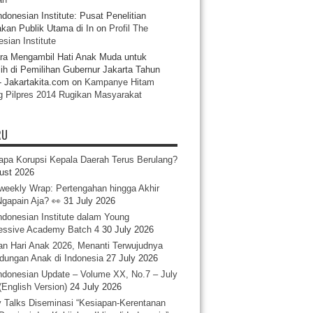
ndonesian Institute: Pusat Penelitian
akan Publik Utama di In
on
Profil The
sian Institute
ra Mengambil Hati Anak Muda untuk
ih di Pemilihan Gubernur Jakarta Tahun
- Jakartakita.com
on
Kampanye Hitam
g Pilpres 2014 Rugikan Masyarakat
RU
pa Korupsi Kepala Daerah Terus Berulang?
ust 2026
iweekly Wrap: Pertengahan hingga Akhir
 Ngapain Aja? 👀
31 July 2026
ndonesian Institute dalam Young
essive Academy Batch 4
30 July 2026
an Hari Anak 2026, Menanti Terwujudnya
ndungan Anak di Indonesia
27 July 2026
ndonesian Update – Volume XX, No.7 – July
(English Version)
24 July 2026
y Talks Diseminasi “Kesiapan-Kerentanan