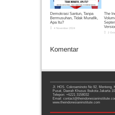
Demokrasi Santun, Tanpa
The I
Bermusuhan, Tidak Munafik,
Volume
Apa Itu?
Septem
Versio
4 November 2024
2 Oct
Komentar
Jl. HOS. Cokroaminoto No 92, Menteng, K
Pusat, Daerah Khusus Ibukota Jakarta 1
Telepon: +6221 3158032
Email: contact@theindonesianinstitute.c
www.theindonesianinstitute.com