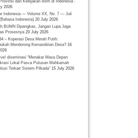
Provinsi dan Kebijakan Iklim di Indonesia”.
ly 2026
e Indonesia — Volume XX, No. 7 — Juli
(Bahasa Indonesia)
20 July 2026
h BUMN Dipangkas, Jangan Lupa Jaga
tas Prosesnya
20 July 2026
34 – Koperasi Desa Merah Putih:
ukah Mendorong Kemandirian Desa?
16
2026
ative! diseminasi “Menakar Masa Depan
rasi Lokal Pasca Putusan Mahkamah
itusi Terkait Sistem Pilkada”
15 July 2026