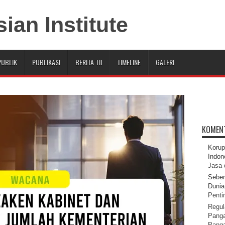
PUBLIK
PUBLIKASI
BERITA TII
TIMELINE
GALERI
KOMEN
Korup
Indon
Jasa 
Seber
Dunia 
Pentin
Regul
Panga
Pang