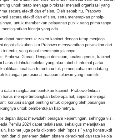
nting untuk tetap menjaga birokrasi menjadi organisasi yang
ma secara efektif dan efisien. Oleh sebab itu, Prabowo
asi secara efektif dan efisien, serta menerapkan prinsip-
 lainnya, untuk memberikan pelayanan publik yang prima tanpa
meningkatkan kinerja yang ada.
pun dapat membentuk zaken kabinet dengan tetap menjaga
ini dapat dilakukan jika Prabowo mensyaratkan perwakilan dari
ian tertentu, yang dapat memimpin jalannya
si Prabowo-Gibran. Dengan demikian, koalisi gemuk, kabinet
 harus didahului seleksi yang akuntabel di internal partai
kualifikasi keahlian tertentu untuk pemerintahan mendatang.
i oleh kalangan profesional maupun relawan yang memiliki
nya dalam rangka pembentukan kabinet, Prabowo-Gibran
lih harus mempertimbangkan beberapa hal, seperti menjaga
anti korupsi sangat penting untuk dipegang oleh pasangan
dukungnya untuk pembentukan kabinetnya.
ke depan dapat mewadahi beragam kepentingan, sehingga visi,
ada Pemilu 2024 dapat terlaksana, sekaligus melanjutkan
n, kabinet juga perlu dikontrol oleh “oposisi” yang konstruktif
tah dan di parlemen dalam sistem demokrasi dan tata kelola