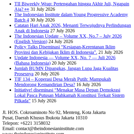
TII Biweekly Wrap: Pertengahan hingga Akhir Juli, Ngapain
Aja? 👀
31 July 2026
The Indonesian Institute dalam Young Progressive Academy
Batch 4
30 July 2026
Catatan Hari Anak 2026, Menanti Terwujudnya Perlindungan
Anak di Indonesia
27 July 2026
The Indonesian Update – Volume XX, No.7 – July 2026
(English Version)
24 July 2026
Policy Talks Diseminasi “Kesiapan-Kerentanan Iklim
Provinsi dan Kebijakan Iklim di Indonesia”.
21 July 2026
Update Indonesia — Volume XX, No. 7 — Juli 2026
(Bahasa Indonesia)
20 July 2026
Jumlah BUMN Dipangkas, Jangan Lupa Jaga Kualitas
Prosesnya
20 July 2026
TIF 134 – Koperasi Desa Merah Putih: Mampukah
Mendorong Kemandirian Desa?
16 July 2026
Initiative! diseminasi “Menakar Masa Depan Demokrasi
Lokal Pasca Putusan Mahkamah Konstitusi Terkait Sistem
Pilkada”
15 July 2026
Jl. HOS. Cokroaminoto No 92, Menteng, Kota Jakarta
Pusat, Daerah Khusus Ibukota Jakarta 10310
Telepon: +6221 3158032
Email: contact@theindonesianinstitute.com
www.theindonesianinstitute.com