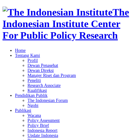
The
Indonesian Institute Center
For Public Policy Research
Home
Tentang Kami
Profil
Dewan Penasehat
Dewan Direksi
Manajer Riset dan Program
Peneliti
Research Associate
Kualifikasi
Pendidikan Publik
The Indonesian Forum
Ngobi
Publikasi
Wacana
Policy Assessment
Policy Brief
Indonesia Report
Update Indonesia