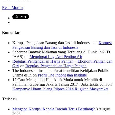
Read More »
Komentar
Korupsi Pengadaan Barang dan Jasa di Indonesia
on
Korupsi
Pengadaan Barang dan Jasa di Indonesia
Seberapa Banyak Makanan yang Terbuang di Dunia ini? (Ft.
IAAS)
on
Mengingat Lagi Arti Penting Air
Regulasi Pengendalian Harga Pangan – Ekonomi Pangan dan
Gizi
on
Regulasi Pengendalian Harga Pangan
The Indonesian Institute: Pusat Penelitian Kebijakan Publik
Utama di In
on
Profil The Indonesian Institute
17 Cara Mengambil Hati Anak Muda untuk Memilih di
Pemilihan Gubernur Jakarta Tahun 2017 - Jakartakita.com
on
Kampanye Hitam Jelang Pilpres 2014 Rugikan Masyarakat
Terbaru
Mengapa Korupsi Kepala Daerah Terus Berulang?
3 August
2026