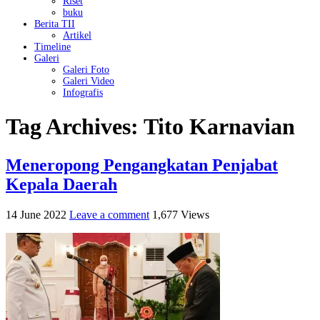
Riset
buku
Berita TII
Artikel
Timeline
Galeri
Galeri Foto
Galeri Video
Infografis
Tag Archives:
Tito Karnavian
Meneropong Pengangkatan Penjabat
Kepala Daerah
14 June 2022
Leave a comment
1,677 Views