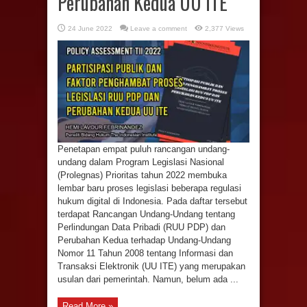
Perubahan Kedua UU ITE
24 June 2022
Leave a comment
2,377 Views
Penetapan empat puluh rancangan undang-
undang dalam Program Legislasi Nasional
(Prolegnas) Prioritas tahun 2022 membuka
lembar baru proses legislasi beberapa regulasi
hukum digital di Indonesia. Pada daftar tersebut
terdapat Rancangan Undang-Undang tentang
Perlindungan Data Pribadi (RUU PDP) dan
Perubahan Kedua terhadap Undang-Undang
Nomor 11 Tahun 2008 tentang Informasi dan
Transaksi Elektronik (UU ITE) yang merupakan
usulan dari pemerintah. Namun, belum ada ...
Read More »