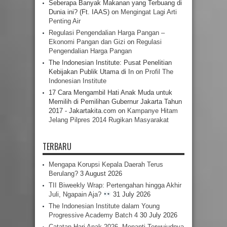
Seberapa Banyak Makanan yang Terbuang di
Dunia ini? (Ft. IAAS)
on
Mengingat Lagi Arti
Penting Air
Regulasi Pengendalian Harga Pangan –
Ekonomi Pangan dan Gizi
on
Regulasi
Pengendalian Harga Pangan
The Indonesian Institute: Pusat Penelitian
Kebijakan Publik Utama di In
on
Profil The
Indonesian Institute
17 Cara Mengambil Hati Anak Muda untuk
Memilih di Pemilihan Gubernur Jakarta Tahun
2017 - Jakartakita.com
on
Kampanye Hitam
Jelang Pilpres 2014 Rugikan Masyarakat
TERBARU
Mengapa Korupsi Kepala Daerah Terus
Berulang?
3 August 2026
TII Biweekly Wrap: Pertengahan hingga Akhir
Juli, Ngapain Aja?
31 July 2026
The Indonesian Institute dalam Young
Progressive Academy Batch 4
30 July 2026
Catatan Hari Anak 2026, Menanti Terwujudnya